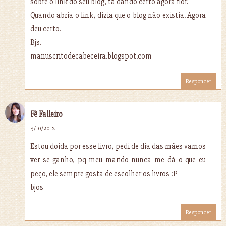
sobre o link do seu blog, ta dando certo agora flor.
Quando abria o link, dizia que o blog não existia. Agora
deu certo.
Bjs.
manuscritodecabeceira.blogspot.com
Responder
Fê Falleiro
5/10/2012
Estou doida por esse livro, pedi de dia das mães vamos
ver se ganho, pq meu marido nunca me dá o que eu
peço, ele sempre gosta de escolher os livros :P
bjos
Responder