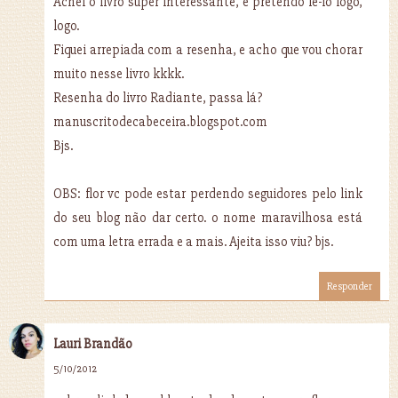
Achei o livro super interessante, e pretendo lé-lo logo,
logo.
Fiquei arrepiada com a resenha, e acho que vou chorar
muito nesse livro kkkk.
Resenha do livro Radiante, passa lá?
manuscritodecabeceira.blogspot.com
Bjs.
OBS: flor vc pode estar perdendo seguidores pelo link
do seu blog não dar certo. o nome maravilhosa está
com uma letra errada e a mais. Ajeita isso viu? bjs.
Responder
Lauri Brandão
5/10/2012