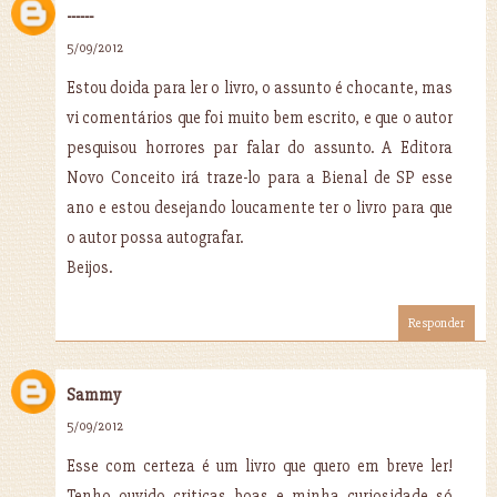
------
5/09/2012
Estou doida para ler o livro, o assunto é chocante, mas
vi comentários que foi muito bem escrito, e que o autor
pesquisou horrores par falar do assunto. A Editora
Novo Conceito irá traze-lo para a Bienal de SP esse
ano e estou desejando loucamente ter o livro para que
o autor possa autografar.
Beijos.
Responder
Sammy
5/09/2012
Esse com certeza é um livro que quero em breve ler!
Tenho ouvido criticas boas e minha curiosidade só