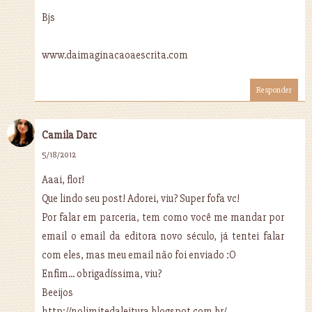
Bjs
www.daimaginacaoaescrita.com
Responder
Camila Darc
5/18/2012
Aaai, flor!
Que lindo seu post! Adorei, viu? Super fofa vc!
Por falar em parceria, tem como você me mandar por
email o email da editora novo século, já tentei falar
com eles, mas meu email não foi enviado :O
Enfim... obrigadíssima, viu?
Beeijos
http://nolimitedaleitura.blogspot.com.br/