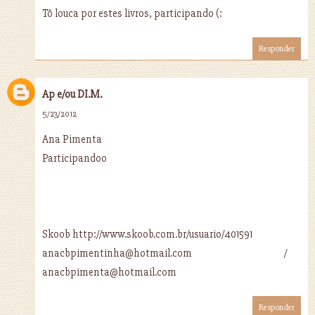
Tô louca por estes livros, participando (:
Responder
Ap e/ou DI.M.
5/23/2012
Ana Pimenta
Participandoo
Skoob http://www.skoob.com.br/usuario/401591
anacbpimentinha@hotmail.com /
anacbpimenta@hotmail.com
Responder