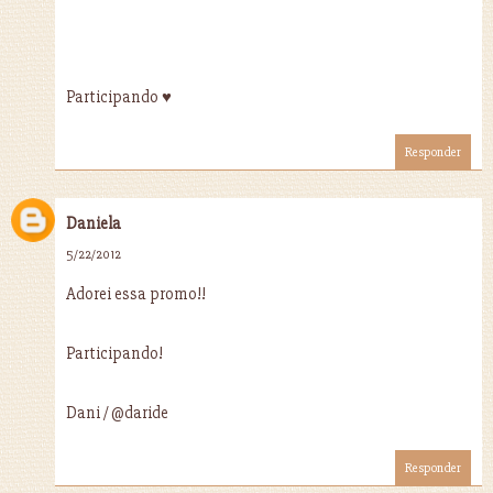
Participando ♥
Responder
Daniela
5/22/2012
Adorei essa promo!!
Participando!
Dani / @daride
Responder