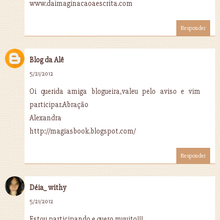
www.daimaginacaoaescrita.com
Responder
Blog da Alê
5/21/2012
Oi querida amiga blogueira,valeu pelo aviso e vim
participar.Abração
Alexandra
http://magiasbook.blogspot.com/
Responder
Déia_ withy
5/21/2012
Estou participando e quero muuito!!!