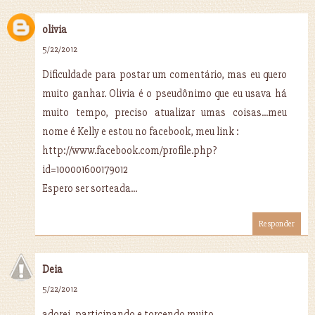
olivia
5/22/2012
Dificuldade para postar um comentário, mas eu quero
muito ganhar. Olivia é o pseudônimo que eu usava há
muito tempo, preciso atualizar umas coisas...meu
nome é Kelly e estou no facebook, meu link :
http://www.facebook.com/profile.php?
id=100001600179012
Espero ser sorteada...
Responder
Deia
5/22/2012
adorei, participando e torcendo muito