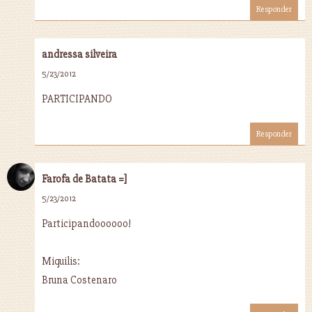
Responder
andressa silveira
5/23/2012
PARTICIPANDO
Responder
Farofa de Batata =]
5/23/2012
Participandoooooo!
Miquilis:
Bruna Costenaro