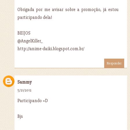
Obrigada por me avisar sobre a promoção, já estou
participando dela!
BEIJOS
@AngelKiller_
http://anime-daiki.blogspot.com.br/
Responder
Sammy
5/21/2012
Participando =D
Bjs