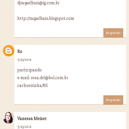
djraquelbazi@ig.com.br
http://raquelbazi.blogspot.com
Responder
Ro
5/23/2012
participando
e-mail: rosa.del@bol.com.br
cachoeirinha/RS
Responder
Vanessa Meiser
5/23/2012