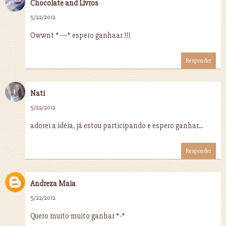
Chocolate and Livros
5/22/2012
Owwnt *----* espero ganhaar !!!
Responder
Nati
5/22/2012
adorei a idéia, já estou participando e espero ganhar...
Responder
Andreza Maia
5/22/2012
Quero muito muito ganhar *-*