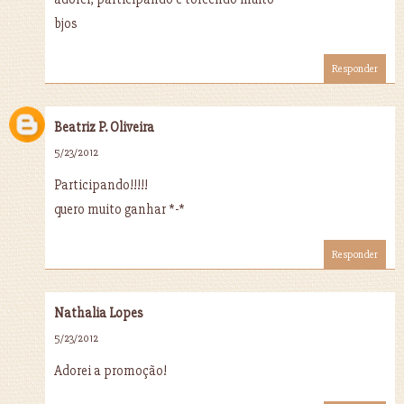
bjos
Responder
Beatriz P. Oliveira
5/23/2012
Participando!!!!!
quero muito ganhar *-*
Responder
Nathalia Lopes
5/23/2012
Adorei a promoção!