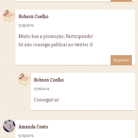
Robson Coelho
5/23/2012
Muito boa a promoção; Participando!
Só não consegui publicar no twitter :S
Responder
Robson Coelho
5/26/2012
Conseguii \o/
Amanda Couto
5/23/2012