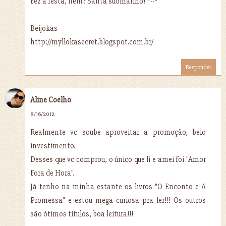
Fez a festa, hein? Santa submarino! *--*
Beijokas
http://myllokasecret.blogspot.com.br/
Responder
Aline Coelho
8/16/2012
Realmente vc soube aproveitar a promoção, belo
investimento.
Desses que vc comprou, o único que li e amei foi "Amor
Fora de Hora".
Já tenho na minha estante os livros "O Enconto e A
Promessa" e estou mega curiosa pra ler!!! Os outros
são ótimos títulos, boa leitura!!!