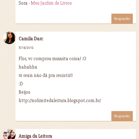
Sora -
Meu Jardim de Livros
Responder
Camila Darc
8/14/2012
Flor, vc comprou muuuita coisa! :O
hahahha
10 reais náo dá pra resistir!!
:D
Beijos
http://nolimitedaleitura.blogspot.com.br/
Responder
Amiga da Leitora