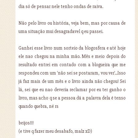
dia só de pensar nele tenho ondas de raiva.
Não pelo livro ou história, veja bem, mas por causa de
uma situação mui desagradavel q eu passei.
Ganhei esse livro num sorteio da blogosfera e até hoje
ele nao chegou na minha mão. Mês e meio depois do
resultado entrei em contado com a blogueira que me
respondeu com um 'não sei se postaram, vou ver'...Isso
já faz mais de um mês e o livro ainda não chegou! Sei
lá, sei que eu nao deveria reclamar por eu ter ganho o
livro, mas acho q se a pessoa dá a palavra dela é tenso
quando quebra, né rs
beijos!!!
(e tive q fazer meu desabafo, malz xD)