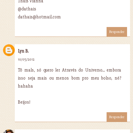
Thais Vianna
@dathais
dathais@hotmail.com
Responder
Lyn B.
10/05/2012
Tô mals, só quero ler Através do Universo... embora
isso seja mais ou menos bom pro meu bolso, né?
hahaha
Beijos!
Responder