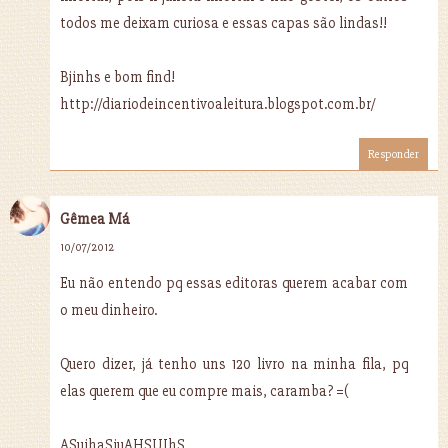
todos me deixam curiosa e essas capas são lindas!!
Bjinhs e bom find!
http://diariodeincentivoaleitura.blogspot.com.br/
Responder
Gêmea Má
10/07/2012
Eu não entendo pq essas editoras querem acabar com
o meu dinheiro.
Quero dizer, já tenho uns 120 livro na minha fila, pq
elas querem que eu compre mais, caramba? =(
ASuihaSiuAHSUIhS