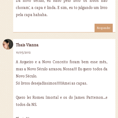
Da novo século, eu babo pelo livro 'os lobos nao
choram', a capa é linda. E sim, eu to julgando um livro
pela capa hahaha.
Responder
Thais Vianna
10/05/2012
A Arqueiro e a Novo Conceito foram bem esse mês,
mas a Novo Século arrasou. Nossa!!! Eu quero todos da
Novo Século.
Só livros desejadíssimos!!!!!Amei as capas.
Quero ler Romeu Imortal e os do James Patterson...e
todos da NS.