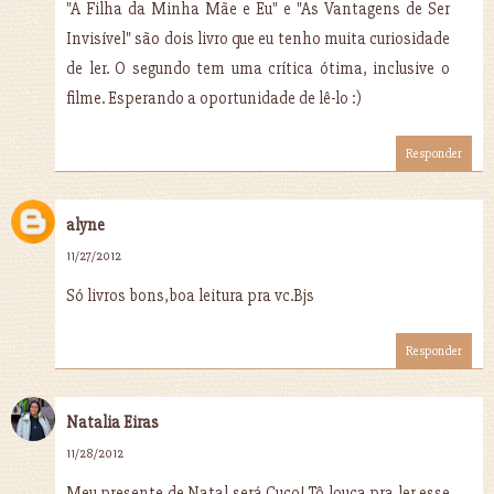
"A Filha da Minha Mãe e Eu" e "As Vantagens de Ser
Invisível" são dois livro que eu tenho muita curiosidade
de ler. O segundo tem uma crítica ótima, inclusive o
filme. Esperando a oportunidade de lê-lo :)
Responder
alyne
11/27/2012
Só livros bons,boa leitura pra vc.Bjs
Responder
Natalia Eiras
11/28/2012
Meu presente de Natal será Cuco! Tô louca pra ler esse