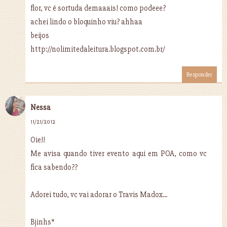
flor, vc é sortuda demaaais! como podeee?
achei lindo o bloquinho viu? ahhaa
beijos
http://nolimitedaleitura.blogspot.com.br/
Responder
Nessa
11/21/2012
Oie!!
Me avisa quando tiver evento aqui em POA, como vc
fica sabendo??
Adorei tudo, vc vai adorar o Travis Madox...
Bjinhs*