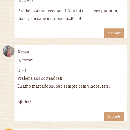
12/06/2012
Parabéns às vencedoras :) Não foi dessa vez pra mim,
mas quem sabe na próxima...Beijo!
Responder
Nessa
12/07/2012
Oie!!`
Prabéns aos sorteados!!
Eu amo marcadores, são sempre bem vindos, rsrs.
Bjinhs*
Responder