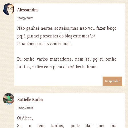
Alessandra
12/05/2012
Não ganhei nestes sorteios,mas nao vou fazer beiço
pq já ganhei presentes do blog este mes \o/
Parabéns para as vencedoras.
Eu tenho vários marcadores, nem sei pq eu tenho
tantos, eu fico com pena de usá-los hahhaa
Responder
Katielle Borba
12/05/2012
Oi Aleee,
Se tu tem tantos, pode dar uns pra