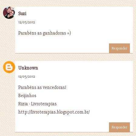
Suzi
12/05/2012
Parabéns as ganhadoras =)
Responder
Unknown
12/05/2012
Parabéns as vencedoras!
Beijinhos
Rizia - Livroterapias
http://livroterapias.blogspot.com.br/
Responder