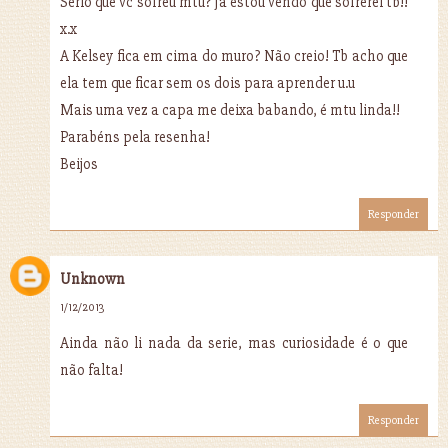
Sério que vc sofreu mtu? Já estou vendo que sofrerei tb!!
x.x
A Kelsey fica em cima do muro? Não creio! Tb acho que
ela tem que ficar sem os dois para aprender u.u
Mais uma vez a capa me deixa babando, é mtu linda!!
Parabéns pela resenha!
Beijos
Responder
Unknown
1/12/2013
Ainda não li nada da serie, mas curiosidade é o que
não falta!
Responder