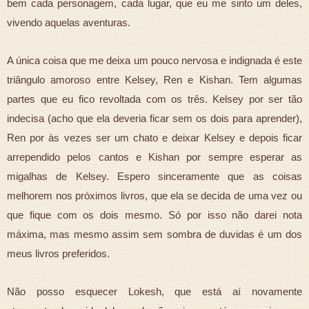
bem cada personagem, cada lugar, que eu me sinto um deles,
vivendo aquelas aventuras.
A única coisa que me deixa um pouco nervosa e indignada é este
triângulo amoroso entre Kelsey, Ren e Kishan. Tem algumas
partes que eu fico revoltada com os três. Kelsey por ser tão
indecisa (acho que ela deveria ficar sem os dois para aprender),
Ren por às vezes ser um chato e deixar Kelsey e depois ficar
arrependido pelos cantos e Kishan por sempre esperar as
migalhas de Kelsey.
Espero sinceramente que as coisas
melhorem nos próximos livros, que ela se decida de uma vez ou
que fique com os dois mesmo.
Só por isso não darei nota
máxima, mas mesmo assim sem sombra de duvidas é um dos
meus livros preferidos.
Não posso esquecer Lokesh, que está aí novamente