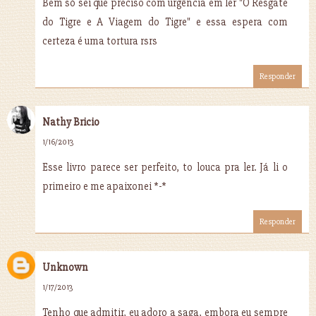
Bem só sei que preciso com urgência em ler "O Resgate
do Tigre e A Viagem do Tigre" e essa espera com
certeza é uma tortura rsrs
Responder
Nathy Bricio
1/16/2013
Esse livro parece ser perfeito, to louca pra ler. Já li o
primeiro e me apaixonei *-*
Responder
Unknown
1/17/2013
Tenho que admitir, eu adoro a saga, embora eu sempre