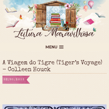
MENU
A Viagem do Tigre (Tiger’s Voyage)
- Colleen Houck
02/01/2013