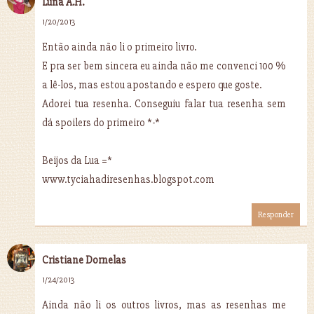
Luna A.H.
1/20/2013
Então ainda não li o primeiro livro.
E pra ser bem sincera eu ainda não me convenci 100 %
a lê-los, mas estou apostando e espero que goste.
Adorei tua resenha. Conseguiu falar tua resenha sem
dá spoilers do primeiro *-*
Beijos da Lua =*
www.tyciahadiresenhas.blogspot.com
Responder
Cristiane Dornelas
1/24/2013
Ainda não li os outros livros, mas as resenhas me