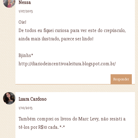
Nessa
1/07/2013
Oie!
De todos eu fiquei curiosa para ver este do crepúsculo,
ainda mais ilustrado, parece ser lindo!
Bjinhs*
http://diariodeincentivoaleitura.blogspot.com.br/
Responder
Luara Cardoso
1/10/2013
Também comprei os livros do Marc Levy, não resisti a
tê-los por R$10 cada. *-*