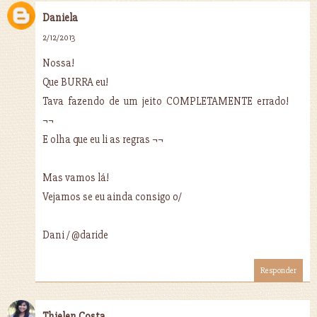
Daniela
2/12/2013
Nossa!
Que BURRA eu!
Tava fazendo de um jeito COMPLETAMENTE errado!
¬¬
E olha que eu li as regras ¬¬
Mas vamos lá!
Vejamos se eu ainda consigo o/
Dani / @daride
Responder
Thielen Costa