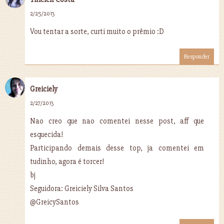
2/25/2013
Vou tentar a sorte, curti muito o prêmio :D
Responder
Greiciely
2/27/2013
Nao creo que nao comentei nesse post, aff que
esquecida!
Participando demais desse top, ja comentei em
tudinho, agora é torcer!
bj
Seguidora: Greiciely Silva Santos
@GreicySantos