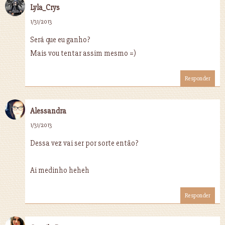
Lyla_Crys
1/31/2013
Será que eu ganho?
Mais vou tentar assim mesmo =)
Responder
Alessandra
1/31/2013
Dessa vez vai ser por sorte então?
Ai medinho heheh
Responder