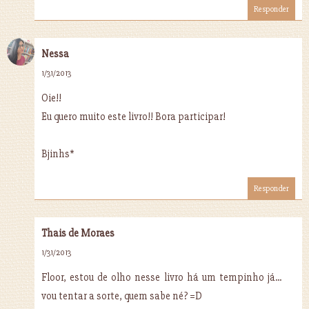
Responder
Nessa
1/31/2013
Oie!!
Eu quero muito este livro!! Bora participar!
Bjinhs*
Responder
Thais de Moraes
1/31/2013
Floor, estou de olho nesse livro há um tempinho já...
vou tentar a sorte, quem sabe né? =D