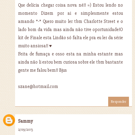
Que delícia chegar coisa nova né!! =) Estou lendo no
momento Dizem por ai e simplesmente estou
amando *-* Quero muito ler tbm Charlotte Street e o
lado bom da vida mas ainda não tive oportunidade!O
kit de Finale esta Lindão só falta ele pra eu ler da série
muito ansiosa!! ♥
Feita de fumaça e osso esta na minha estante mas
ainda não li estou bem curiosa sobre ele tbm bastante
gente me falou bem!! Bjus
szane@hotmail.com
Responder
Sammy
2/09/2013