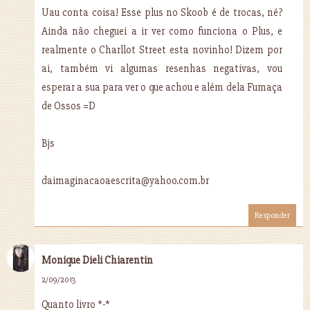
Uau conta coisa! Esse plus no Skoob é de trocas, né?
Ainda não cheguei a ir ver como funciona o Plus, e
realmente o Charllot Street esta novinho! Dizem por
ai, também vi algumas resenhas negativas, vou
esperar a sua para ver o que achou e além dela Fumaça
de Ossos =D
Bjs
daimaginacaoaescrita@yahoo.com.br
Responder
Monique Dieli Chiarentin
2/09/2013
Quanto livro *-*