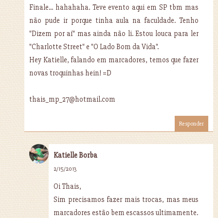
Finale... hahahaha. Teve evento aqui em SP tbm mas
não pude ir porque tinha aula na faculdade. Tenho
"Dizem por aí" mas ainda não li. Estou louca para ler
"Charlotte Street" e "O Lado Bom da Vida".
Hey Katielle, falando em marcadores, temos que fazer
novas troquinhas hein! =D
thais_mp_27@hotmail.com
Responder
Katielle Borba
2/15/2013
Oi Thais,
Sim precisamos fazer mais trocas, mas meus
marcadores estão bem escassos ultimamente.