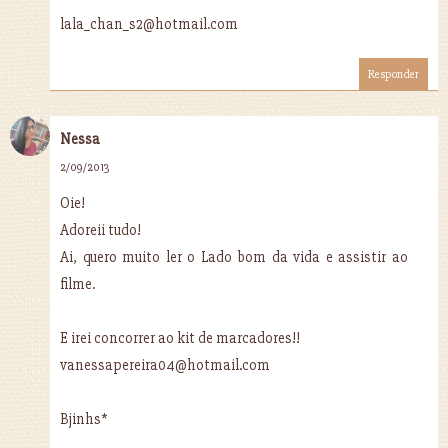
lala_chan_s2@hotmail.com
Responder
Nessa
2/09/2013
Oie!
Adoreii tudo!
Ai, quero muito ler o Lado bom da vida e assistir ao
filme.
E irei concorrer ao kit de marcadores!!
vanessapereira04@hotmail.com
Bjinhs*