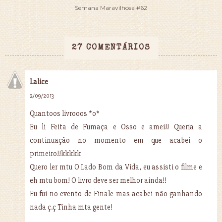
Semana Maravilhosa #62
27 COMENTÁRIOS
Lalice
2/09/2013
Quantoos livrooos *o*
Eu li Feita de Fumaça e Osso e amei!! Queria a
continuação no momento em que acabei o
primeiro!!kkkkk
Quero ler mtu O Lado Bom da Vida, eu assisti o filme e
eh mtu bom! O livro deve ser melhor ainda!!
Eu fui no evento de Finale mas acabei não ganhando
nada ç.ç Tinha mta gente!