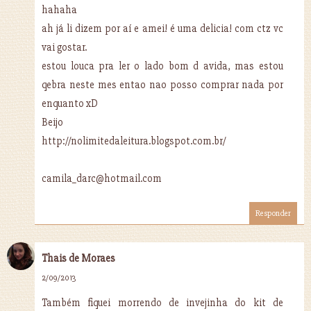
hahaha
ah já li dizem por aí e amei! é uma delicia! com ctz vc
vai gostar.
estou louca pra ler o lado bom d avida, mas estou
qebra neste mes entao nao posso comprar nada por
enquanto xD
Beijo
http://nolimitedaleitura.blogspot.com.br/
camila_darc@hotmail.com
Responder
Thais de Moraes
2/09/2013
Também fiquei morrendo de invejinha do kit de