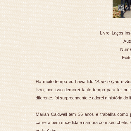
Livro: Laços In
Auto
Númer
Edit
Há muito tempo eu havia lido “
Ame o Que é Se
livro, por isso demorei tanto tempo para ler out
diferente, foi surpreendente e adorei a história do l
Marian Caldwell tem 36 anos e trabalha como p
carreira bem sucedida e namora com seu chefe. 
porta Kirby.