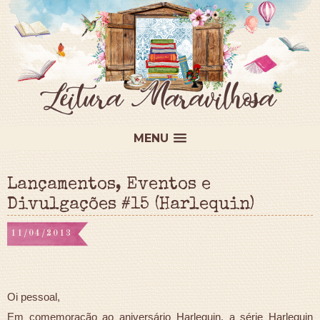
MENU
Lançamentos, Eventos e
Divulgações #15 (Harlequin)
11/04/2013
Oi pessoal,
Em comemoração ao aniversário Harlequin, a série Harlequin