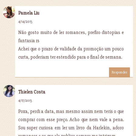
Pamela Liu
4/14/2013
Não gosto muito de ler romances, prefiro distopias e
fantasia rs
Achei que o prazo de validade da promoção um pouco
curta, poderiam ter estendido para o final de semana.
Responder
Thielen Costa
4/17/2013
Poxa, perdi a data, mas mesmo assim nem teris o que
comprar com esse preço. Acho que nem vale a pena.
Sou super curiosa em ler um livro da Harlekin, adoro
romances e os que ela publica sempre me intrigam.