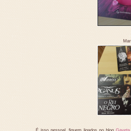
Mar
É isso pessoal, fiquem ligados no blog
Gaveta