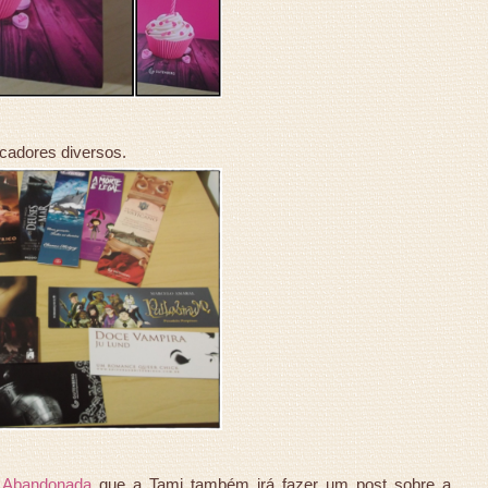
cadores diversos.
 Abandonada
que a Tami também irá fazer um post sobre a