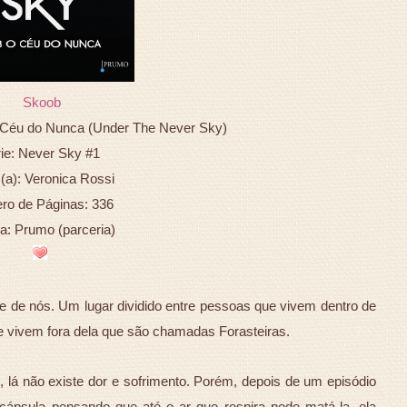
Skoob
o Céu do Nunca (Under The Never Sky)
ie: Never Sky #1
 (a): Veronica Rossi
o de Páginas: 336
ra: Prumo (parceria)
e de nós. Um lugar dividido entre pessoas que vivem dentro de
vivem fora dela que são chamadas Forasteiras.
 lá não existe dor e sofrimento. Porém, depois de um episódio
cápsula pensando que até o ar que respira pode matá-la, ela