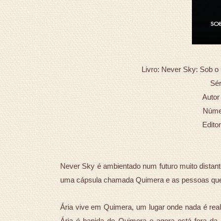
Livro: Never Sky: Sob 
Sér
Autor
Númer
Edito
Never Sky é ambientado num futuro muito distant
uma cápsula chamada Quimera e as pessoas que 
Ária vive em Quimera, um lugar onde nada é real,
Ária é banida de Quimera e agora está fora da 