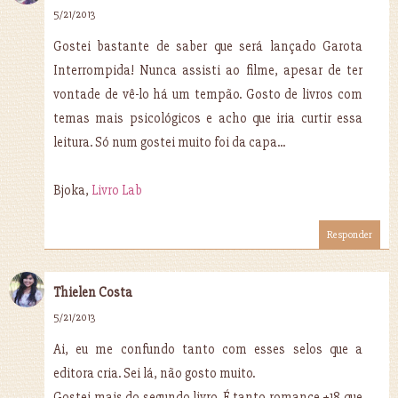
5/21/2013
Gostei bastante de saber que será lançado Garota
Interrompida! Nunca assisti ao filme, apesar de ter
vontade de vê-lo há um tempão. Gosto de livros com
temas mais psicológicos e acho que iria curtir essa
leitura. Só num gostei muito foi da capa...
Bjoka,
Livro Lab
Responder
Thielen Costa
5/21/2013
Ai, eu me confundo tanto com esses selos que a
editora cria. Sei lá, não gosto muito.
Gostei mais do segundo livro. É tanto romance +18 que