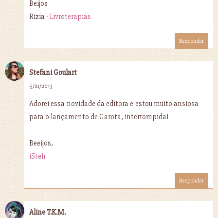
Beijos
Rizia -
Livroterapias
Responder
Stefani Goulart
5/21/2013
Adorei essa novidade da editora e estou muito ansiosa
para o lançamento de Garota, interrompida!
Beeijos,
iSteh
Responder
Aline T.K.M.