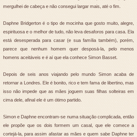
mergulhei de cabeça e não consegui largar mais, até o fim.
Daphne Bridgerton é o tipo de mocinha que gosto muito, alegre,
espirituosa e o melhor de tudo, não leva desaforos para casa. Ela
está desesperada para casar (e sua família também), porém,
parece que nenhum homem quer desposá-la, pelo menos
homens aceitáveis e é aí que ela conhece Simon Basset.
Depois de seis anos viajando pelo mundo Simon acaba de
retornar a Londres. Ele é bonito, rico e tem fama de libertino, mas
isso não impede que as mães joguem suas filhas solteiras em
cima dele, afinal ele é um ótimo partido.
Simon e Daphne encontram-se numa situação complicada, então
ele propõe que os dois formem um casal, que ele comece a
cortejá-la, para assim afastar as mães e quem sabe Daphne ter