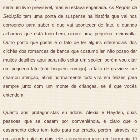
seria um livro previsível, mas eu estava enganada.
As Regras da
Sedução
tem uma ponta de suspense na história que vai nos
corroendo para saber o que vai acontecer de fato, e quando
achamos que está tudo bem, ocorre uma pequena reviravolta.
Outro ponto que gostei é o fato de ter alguns diferenciais dos
clichês dos romances de banca que costumo ler, não posso dar
muitos detalhes aqui para não soltar um spoiler, porém vou citar
um pequeno fato (não briguem comigo), a falta de gravidez me
chamou atenção, afinal normalmente tudo vira em felizes para
sempre junto com um monte de crianças, se é que vocês
entendem.
Quanto aos protagonistas eu adorei. Alexia e Hayden, duas
pessoas que se casam por conveniência, é claro que o
casamento deles tem tudo para dar errado, porém, através de
um acordo entre os dois, eles conseguem viver em harmonia. O