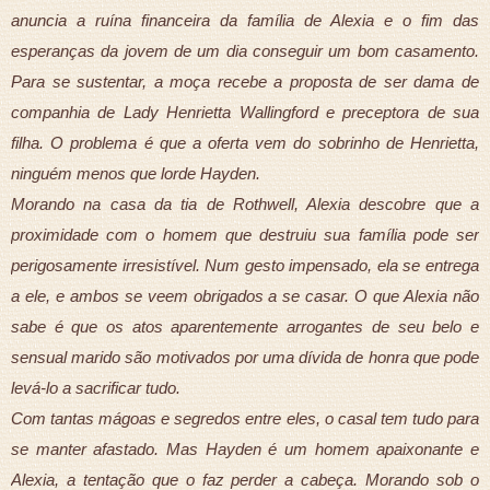
anuncia a ruína financeira da família de Alexia e o fim das
esperanças da jovem de um dia conseguir um bom casamento.
Para se sustentar, a moça recebe a proposta de ser dama de
companhia de Lady Henrietta Wallingford e preceptora de sua
filha. O problema é que a oferta vem do sobrinho de Henrietta,
ninguém menos que lorde Hayden.
Morando na casa da tia de Rothwell, Alexia descobre que a
proximidade com o homem que destruiu sua família pode ser
perigosamente irresistível. Num gesto impensado, ela se entrega
a ele, e ambos se veem obrigados a se casar. O que Alexia não
sabe é que os atos aparentemente arrogantes de seu belo e
sensual marido são motivados por uma dívida de honra que pode
levá-lo a sacrificar tudo.
Com tantas mágoas e segredos entre eles, o casal tem tudo para
se manter afastado. Mas Hayden é um homem apaixonante e
Alexia, a tentação que o faz perder a cabeça. Morando sob o