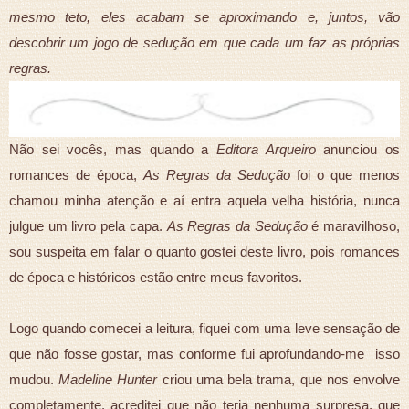
mesmo teto, eles acabam se aproximando e, juntos, vão
descobrir um jogo de sedução em que cada um faz as próprias
regras.
Não sei vocês, mas quando a
Editora Arqueiro
anunciou os
romances de época,
As Regras da Sedução
foi o que menos
chamou minha atenção e aí entra aquela velha história, nunca
julgue um livro pela capa.
As Regras da Sedução
é maravilhoso,
sou suspeita em falar o quanto gostei deste livro, pois romances
de época e históricos estão entre meus favoritos.
Logo quando comecei a leitura, fiquei com uma leve sensação de
que não fosse gostar, mas conforme fui aprofundando-me isso
mudou.
Madeline Hunter
criou uma bela trama, que nos envolve
completamente, acreditei que não teria nenhuma surpresa, que