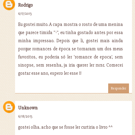
Rodrigo
6/17/2013
Eu gostei muito. A capa mostra o rosto de uma menina
que parece timida ''-'', eu tinha gostado antes por essa
minha impressao. Depois que li, gostei mais ainda
porque romances de época se tornaram um dos meus
favoritos, eu poderia só ler 'romance de epoca', sem
sinopse, sem resenha, ja iria querer ler rsrsr. Comecei
gostar esse ano, espero ler esse !!
Responder
Unknown
6/18/2013
gostei olha. acho que se fosse ler curtiria o livro ^^