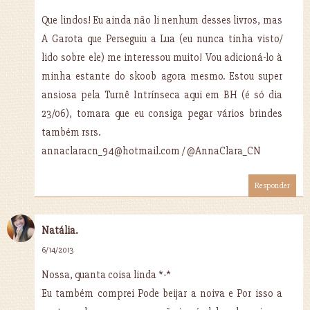
Que lindos! Eu ainda não li nenhum desses livros, mas
A Garota que Perseguiu a Lua (eu nunca tinha visto/
lido sobre ele) me interessou muito! Vou adicioná-lo à
minha estante do skoob agora mesmo. Estou super
ansiosa pela Turnê Intrínseca aqui em BH (é só dia
23/06), tomara que eu consiga pegar vários brindes
também rsrs.
annaclaracn_94@hotmail.com / @AnnaClara_CN
Responder
Natália.
6/14/2013
Nossa, quanta coisa linda *-*
Eu também comprei Pode beijar a noiva e Por isso a