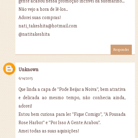
gente acabou nessa promoção incrível da submarino...
Não vejo a hora de lê-los..
Adorei suas compras!
nati_takeshita@hotmail.com
@natitakeshita
Responder
Unknown
6/14/2013
Que linda a capa de ''Pode Beijar a Noiva'', bem atrativa
e delicada ao mesmo tempo, não conhecia ainda,
adorei!
Estou bem curiosa para ler ''Fique Comigo'', ''A Pousada
Rose Harbor'' e ''Por Isso A Gente Acabou''.
Amei todas as suas aquisições!