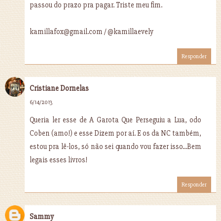
passou do prazo pra pagar. Triste meu fim.
kamillafox@gmail.com / @kamillaevely
Responder
Cristiane Dornelas
6/14/2013
Queria ler esse de A Garota Que Perseguiu a Lua, odo
Coben (amo!) e esse Dizem por aí. E os da NC também,
estou pra lê-los, só não sei quando vou fazer isso...Bem
legais esses livros!
Responder
Sammy