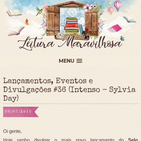
MENU
Lançamentos, Eventos e
Divulgações #36 (Intenso - Sylvia
Day)
30/07/2013
Oi gente,
Hoje venho divulgar o mais novo lançamento do
Selo