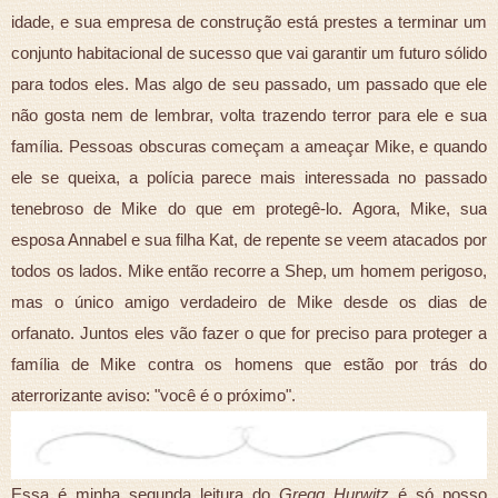
idade, e sua empresa de construção está prestes a terminar um
conjunto habitacional de sucesso que vai garantir um futuro sólido
para todos eles. Mas algo de seu passado, um passado que ele
não gosta nem de lembrar, volta trazendo terror para ele e sua
família. Pessoas obscuras começam a ameaçar Mike, e quando
ele se queixa, a polícia parece mais interessada no passado
tenebroso de Mike do que em protegê-lo. Agora, Mike, sua
esposa Annabel e sua filha Kat, de repente se veem atacados por
todos os lados. Mike então recorre a Shep, um homem perigoso,
mas o único amigo verdadeiro de Mike desde os dias de
orfanato. Juntos eles vão fazer o que for preciso para proteger a
família de Mike contra os homens que estão por trás do
aterrorizante aviso: "você é o próximo".
Essa é minha segunda leitura do
Gregg Hurwitz
é só posso