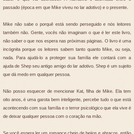
passado (época em que Mike viveu no lar adotivo) e o presente.
Mike não sabe o porquê está sendo perseguido e nós leitores
também não. Gente, vocês não imaginam o que é ler este livro,
não saber o que nos espera nas próximas páginas. O livro é uma
incógnita porque os leitores sabem tanto quanto Mike, ou seja,
nada. Para ajudá-lo a proteger sua família ele contará com a
ajuda de Shep seu antigo amigo do lar adotivo. Shep é um sujeito
que dá medo em qualquer pessoa.
Não posso esquecer de mencionar Kat, filha de Mike. Ela tem
oito anos, é uma garota bem inteligente, percebe tudo o que está
acontecendo com sua família e o terror psicológico que ela vive é
de deixar qualquer pessoa com o coração na mão.
Se você espera ler um romance cheio de beijos e abraços, então