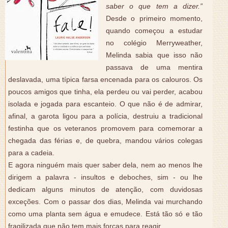
saber o que tem a dizer.”
Desde o primeiro momento,
quando começou a estudar
no colégio Merryweather,
Melinda sabia que isso não
passava de uma mentira
deslavada, uma típica farsa encenada para os calouros. Os
poucos amigos que tinha, ela perdeu ou vai perder, acabou
isolada e jogada para escanteio. O que não é de admirar,
afinal, a garota ligou para a polícia, destruiu a tradicional
festinha que os veteranos promovem para comemorar a
chegada das férias e, de quebra, mandou vários colegas
para a cadeia.
E agora ninguém mais quer saber dela, nem ao menos lhe
dirigem a palavra - insultos e deboches, sim - ou lhe
dedicam alguns minutos de atenção, com duvidosas
exceções. Com o passar dos dias, Melinda vai murchando
como uma planta sem água e emudece. Está tão só e tão
fragilizada que não tem mais forças para reagir.