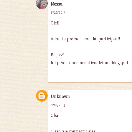
Nessa
8/26/2013
Oie!!
Adorei a promo e bora lá, participar!!
Beijos*
http://diariodeincentivoaleitura.blogspot.
Unknown
8/26/2013
Oba!
Claro que vou participar!