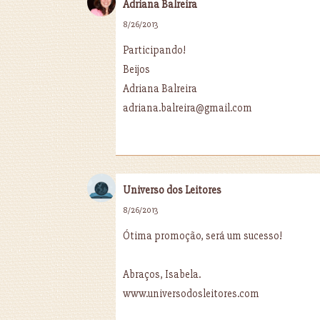
Adriana Balreira
8/26/2013
Participando!
Beijos
Adriana Balreira
adriana.balreira@gmail.com
Universo dos Leitores
8/26/2013
Ótima promoção, será um sucesso!
Abraços, Isabela.
www.universodosleitores.com