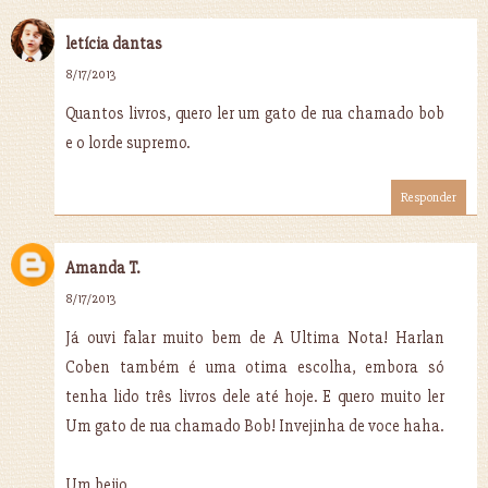
letícia dantas
8/17/2013
Quantos livros, quero ler um gato de rua chamado bob
e o lorde supremo.
Responder
Amanda T.
8/17/2013
Já ouvi falar muito bem de A Ultima Nota! Harlan
Coben também é uma otima escolha, embora só
tenha lido três livros dele até hoje. E quero muito ler
Um gato de rua chamado Bob! Invejinha de voce haha.
Um beijo