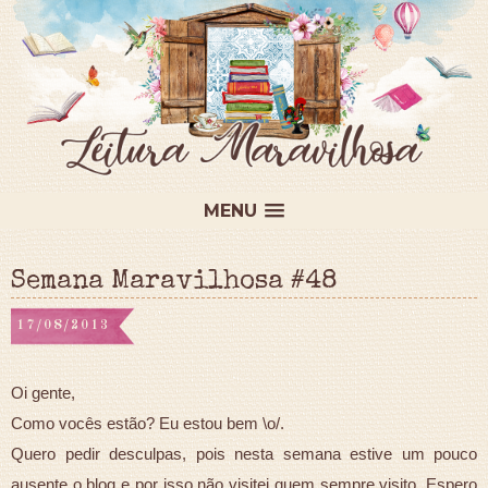
MENU
Semana Maravilhosa #48
17/08/2013
Oi gente,
Como vocês estão? Eu estou bem \o/.
Quero pedir desculpas, pois nesta semana estive um pouco
ausente o blog e por isso não visitei quem sempre visito. Espero