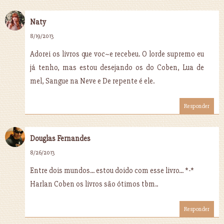
Naty
8/19/2013
Adorei os livros que voc~e recebeu. O lorde supremo eu
já tenho, mas estou desejando os do Coben, Lua de
mel, Sangue na Neve e De repente é ele.
Responder
Douglas Fernandes
8/26/2013
Entre dois mundos... estou doido com esse livro... *-*
Harlan Coben os livros são ótimos tbm..
Responder