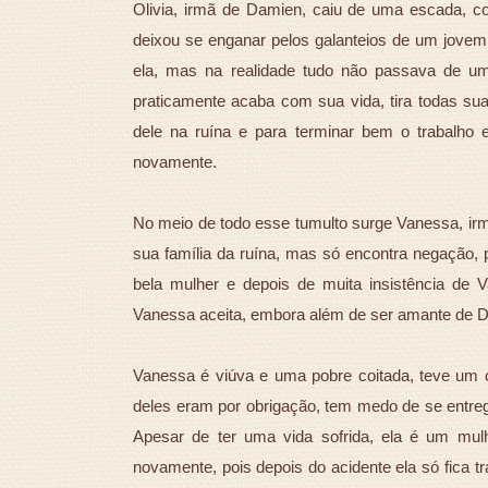
Olivia, irmã de Damien, caiu de uma escada, corr
deixou se enganar pelos galanteios de um jovem
ela, mas na realidade tudo não passava de u
praticamente acaba com sua vida, tira todas sua
dele na ruína e para terminar bem o trabalho 
novamente.
No meio de todo esse tumulto surge Vanessa, irm
sua família da ruína, mas só encontra negação, p
bela mulher e depois de muita insistência de 
Vanessa aceita, embora além de ser amante de Dam
Vanessa é viúva e uma pobre coitada, teve um ca
deles eram por obrigação, tem medo de se entre
Apesar de ter uma vida sofrida, ela é um mulhe
novamente, pois depois do acidente ela só fica 