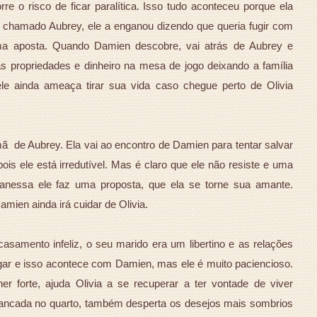
e o risco de ficar paralítica. Isso tudo aconteceu porque ela
 chamado Aubrey, ele a enganou dizendo que queria fugir com
ma aposta. Quando Damien descobre, vai atrás de Aubrey e
s propriedades e dinheiro na mesa de jogo deixando a família
ele ainda ameaça tirar sua vida caso chegue perto de Olivia
ã de Aubrey. Ela vai ao encontro de Damien para tentar salvar
ois ele está irredutível. Mas é claro que ele não resiste e uma
Vanessa ele faz uma proposta, que ela se torne sua amante.
ien ainda irá cuidar de Olivia.
samento infeliz, o seu marido era um libertino e as relações
gar e isso acontece com Damien, mas ele é muito paciencioso.
r forte, ajuda Olivia a se recuperar a ter vontade de viver
trancada no quarto, também desperta os desejos mais sombrios