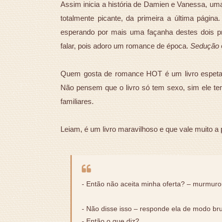
Assim inicia a história de Damien e Vanessa, uma 
totalmente picante, da primeira a última página
esperando por mais uma façanha destes dois pro
falar, pois adoro um romance de época.
Sedução
Quem gosta de romance HOT é um livro espetacu
Não pensem que o livro só tem sexo, sim ele te
familiares.
Leiam, é um livro maravilhoso e que vale muito a 
- Então não aceita minha oferta? – murmuro
- Não disse isso – responde ela de modo br
- Então o que diz?