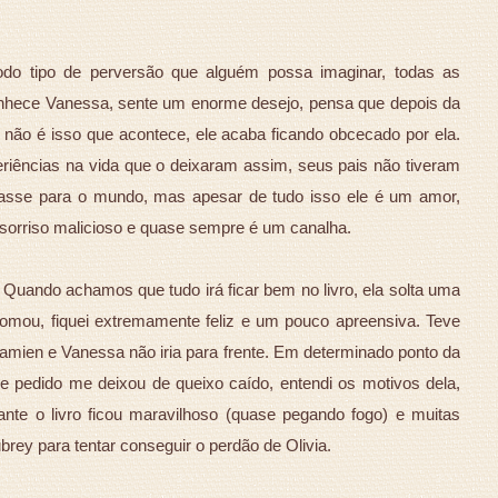
o tipo de perversão que alguém possa imaginar, todas as
nhece Vanessa, sente um enorme desejo, pensa que depois da
s não é isso que acontece, ele acaba ficando obcecado por ela.
riências na vida que o deixaram assim, seus pais não tiveram
hasse para o mundo, mas apesar de tudo isso ele é um amor,
orriso malicioso e quase sempre é um canalha.
 Quando achamos que tudo irá ficar bem no livro, ela solta uma
omou, fiquei extremamente feliz e um pouco apreensiva. Teve
mien e Vanessa não iria para frente. Em determinado ponto da
e pedido me deixou de queixo caído, entendi os motivos dela,
te o livro ficou maravilhoso (quase pegando fogo) e muitas
brey para tentar conseguir o perdão de Olivia.