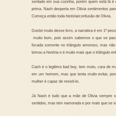
sentado em sua cozinha, porém quem está lá é 
prima. Nash desperta em Olivia sentimentos pare
Começa então toda história/confusão de Olivia.
Gostei muito desse livro, a narrativa é em 1º pes
muito bom, pois assim sabemos o que se passa 
focada somente no triângulo amoroso, mas não 
tomou a história e é muito mais que o triângulo en
Cash é o legitimo bad boy, tem moto, cara de ma
em um homem, mas que tenta muito evitar, por
mulher é capaz de resisti-lo.
Já Nash é tudo que a mãe de Olivia sempre son
sentidos, mas tem namorada e por mais que se sin