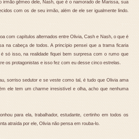
o irmão gêmeo dele, Nash, que é o namorado de Marissa, sua
cidos com os de seu irmão, além de ele ser igualmente lindo.
soa com capítulos alternados entre Olivia, Cash e Nash, o que é
na cabeça de todos. A princípio pensei que a trama ficaria
é só isso, na realidade fiquei bem surpresa com o rumo que
tre os protagonistas e isso fez com eu desse cinco estrelas.
u, sorriso sedutor e se veste como tal, é tudo que Olivia ama
ém ele tem um charme irresistível e olha, acho que nenhuma
hou para ela, trabalhador, estudante, certinho em todos os
ta atraída por ele, Olivia não pensa em rouba-lo.