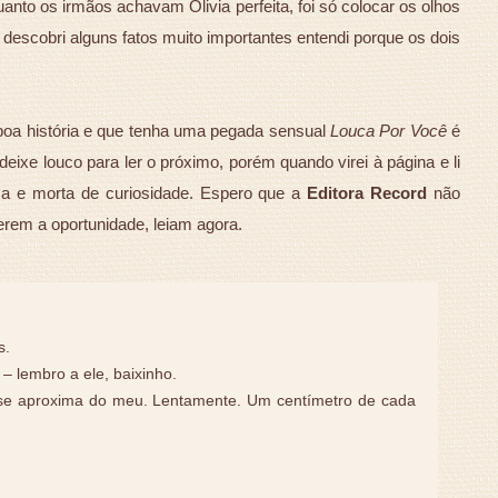
to os irmãos achavam Olivia perfeita, foi só colocar os olhos
descobri alguns fatos muito importantes entendi porque os dois
 boa história e que tenha uma pegada sensual
Louca Por Você
é
ixe louco para ler o próximo, porém quando virei à página e li
luca e morta de curiosidade. Espero que a
Editora Record
não
erem a oportunidade, leiam agora.
s.
– lembro a ele, baixinho.
 se aproxima do meu. Lentamente. Um centímetro de cada