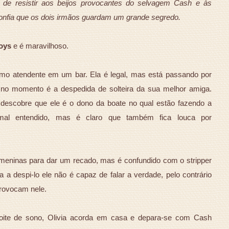
z de resistir aos beijos provocantes do selvagem Cash e às
onfia que os dois irmãos guardam um grande segredo.
oys
e é maravilhoso.
como atendente em um bar. Ela é legal, mas está passando por
de no momento é a despedida de solteira da sua melhor amiga.
o descobre que ele é o dono da boate no qual estão fazendo a
mal entendido, mas é claro que também fica louca por
s meninas para dar um recado, mas é confundido com o stripper
 a despi-lo ele não é capaz de falar a verdade, pelo contrário
provocam nele.
oite de sono, Olivia acorda em casa e depara-se com Cash