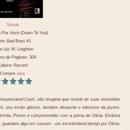
Skoob
a Por Você (Down To You)
rie: Bad Boys #1
r (a): M. Leighton
o de Páginas: 304
ditora: Record
Compre
aqui
.
esponsável Cash, não imagina que resistir às suas investidas
ash, seu irmão gêmeo, também desperta o interesse da jovem.
 irmão. Porém é comprometido com a prima de Olivia. Embora
 guardam algo em comum - um incontrolável desejo por Olivia.