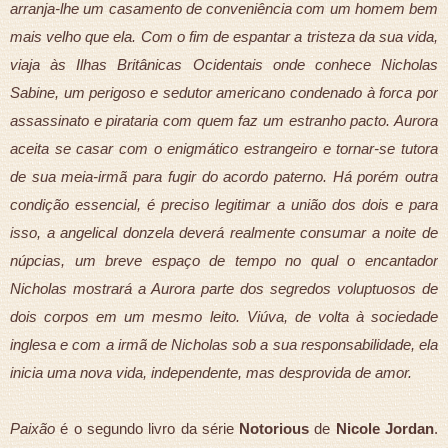
arranja-lhe um casamento de conveniência com um homem bem
mais velho que ela. Com o fim de espantar a tristeza da sua vida,
viaja às Ilhas Britânicas Ocidentais onde conhece Nicholas
Sabine, um perigoso e sedutor americano condenado à forca por
assassinato e pirataria com quem faz um estranho pacto. Aurora
aceita se casar com o enigmático estrangeiro e tornar-se tutora
de sua meia-irmã para fugir do acordo paterno. Há porém outra
condição essencial, é preciso legitimar a união dos dois e para
isso, a angelical donzela deverá realmente consumar a noite de
núpcias, um breve espaço de tempo no qual o encantador
Nicholas mostrará a Aurora parte dos segredos voluptuosos de
dois corpos em um mesmo leito. Viúva, de volta à sociedade
inglesa e com a irmã de Nicholas sob a sua responsabilidade, ela
inicia uma nova vida, independente, mas desprovida de amor.
Paixão
é o segundo livro da série
Notorious
de
Nicole Jordan
.