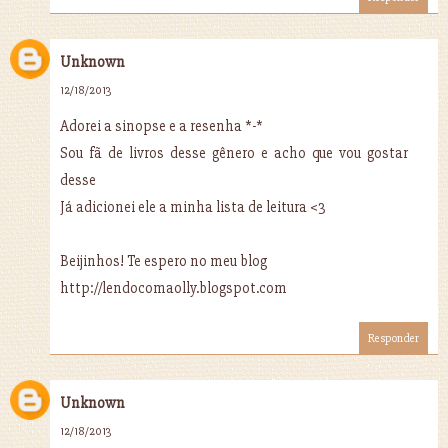
Unknown
12/18/2013
Adorei a sinopse e a resenha *-*
Sou fã de livros desse gênero e acho que vou gostar
desse
Já adicionei ele a minha lista de leitura <3
Beijinhos! Te espero no meu blog
http://lendocomaolly.blogspot.com
Responder
Unknown
12/18/2013