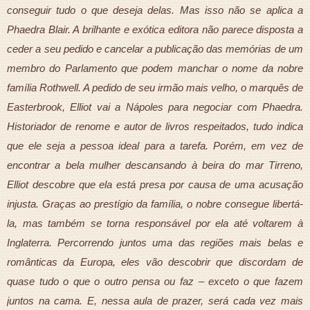
conseguir tudo o que deseja delas. Mas isso não se aplica a
Phaedra Blair. A brilhante e exótica editora não parece disposta a
ceder a seu pedido e cancelar a publicação das memórias de um
membro do Parlamento que podem manchar o nome da nobre
família Rothwell. A pedido de seu irmão mais velho, o marquês de
Easterbrook, Elliot vai a Nápoles para negociar com Phaedra.
Historiador de renome e autor de livros respeitados, tudo indica
que ele seja a pessoa ideal para a tarefa. Porém, em vez de
encontrar a bela mulher descansando à beira do mar Tirreno,
Elliot descobre que ela está presa por causa de uma acusação
injusta. Graças ao prestígio da família, o nobre consegue libertá-
la, mas também se torna responsável por ela até voltarem à
Inglaterra. Percorrendo juntos uma das regiões mais belas e
românticas da Europa, eles vão descobrir que discordam de
quase tudo o que o outro pensa ou faz – exceto o que fazem
juntos na cama. E, nessa aula de prazer, será cada vez mais