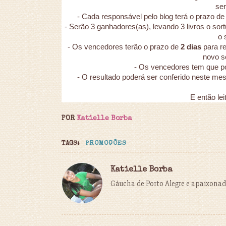
ser
- Cada responsável pelo blog terá o prazo d
- Serão 3 ganhadores(as), levando 3 livros o sortu
o 
- Os vencedores terão o prazo de
2 dias
para re
novo so
- Os vencedores tem que po
- O resultado poderá ser conferido neste m
E então lei
POR
Katielle Borba
TAGS:
PROMOÇÕES
Katielle Borba
Gáucha de Porto Alegre e apaixonada