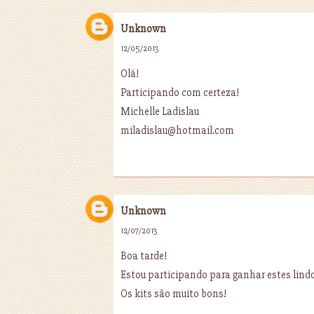
Unknown
12/05/2013
Olá!
Participando com certeza!
Michelle Ladislau
miladislau@hotmail.com
Unknown
12/07/2013
Boa tarde!
Estou participando para ganhar estes lindo
Os kits são muito bons!