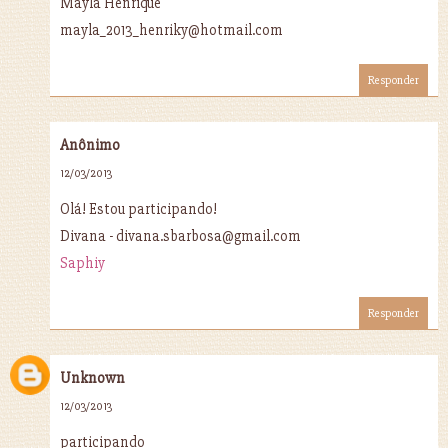
Mayla Henrique
mayla_2013_henriky@hotmail.com
Responder
Anônimo
12/03/2013
Olá! Estou participando!
Divana - divana.sbarbosa@gmail.com
Saphiy
Responder
Unknown
12/03/2013
participando