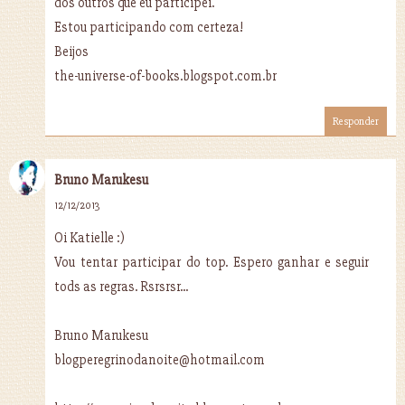
dos outros que eu participei.
Estou participando com certeza!
Beijos
the-universe-of-books.blogspot.com.br
Responder
Bruno Marukesu
12/12/2013
Oi Katielle :)
Vou tentar participar do top. Espero ganhar e seguir
tods as regras. Rsrsrsr...
Bruno Marukesu
blogperegrinodanoite@hotmail.com