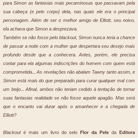
para Simon as fantasias mais pecaminosas que passavam pela
sua cabeça (e pelo corpo) dela, nas quais ele era o principal
personagem. Além de ser o melhor amigo de Elliott, seu noivo,
ela achava que Simon a desprezava.
Também se não fosse pelo blackout, Simon nunca teria a chance
de passar a noite com a mulher que despertara seu desejo mais
profundo desde que a conhecera. Antes, porém, ele precisa
contar para ela algumas indiscrições do homem com quem está
comprometida... As revelações não abalam Tawny tanto assim, e
Simon está mais do que preparado para curar qualquer mal com
um beijo... Afinal, ambos não teriam cedido à tentação de tornar
suas fantasias realidade se não fosse aquele apagão. Mas será
que o encanto vai durar após o amanhecer e a chegada de
Elliott?
Blackout
é mais um livro do selo
Flor da Pele
da
Editora