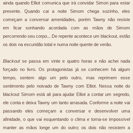
ainda quando Elliot comunica que irá convidar Simon para estar
presente. Quando cai a noite Simom chega sozinho, eles
começam a conversar amenidades, porém Tawny não resiste
em ficar sonhando acordada com as mãos de Simom
percorrendo seu corpo... De repente acontece um blackout, estão
os dois na escuridão total e numa noite quente de verão.
Blackout
se passa em vinte e quatro horas e não achei nada
forçado no livro. Os protagonistas já se conhecem há algum
tempo, sentem algo um pelo outro, mas reprimem esse
sentimento pelo noivado de Tawny com Elliot. Nessa noite do
blackout Simom está ali para ajudar Elliot a contar um segredo,
ele conta e deixa Tawny um tanto arrasada. Conforme a noite vai
passando eles começam a conversar e desenvolver uma
afinidade, o que vai esquentando o clima e torna-se impossível
manter as mãos longe um do outro; os dois não resistem a