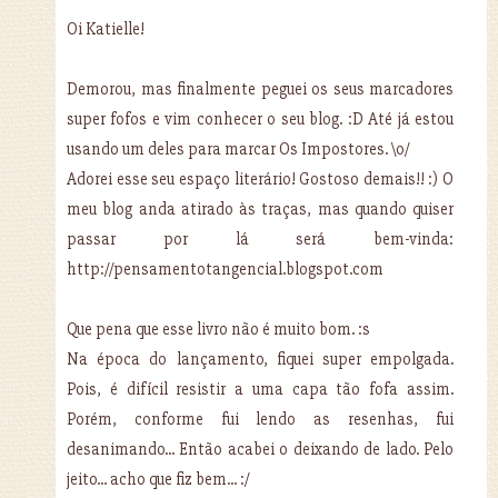
Oi Katielle!
Demorou, mas finalmente peguei os seus marcadores
super fofos e vim conhecer o seu blog. :D Até já estou
usando um deles para marcar Os Impostores. \o/
Adorei esse seu espaço literário! Gostoso demais!! :) O
meu blog anda atirado às traças, mas quando quiser
passar por lá será bem-vinda:
http://pensamentotangencial.blogspot.com
Que pena que esse livro não é muito bom. :s
Na época do lançamento, fiquei super empolgada.
Pois, é difícil resistir a uma capa tão fofa assim.
Porém, conforme fui lendo as resenhas, fui
desanimando... Então acabei o deixando de lado. Pelo
jeito... acho que fiz bem... :/