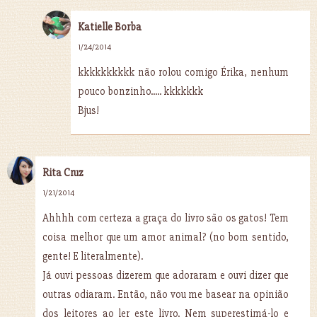
Katielle Borba
1/24/2014
kkkkkkkkkk não rolou comigo Érika, nenhum
pouco bonzinho..... kkkkkkk
Bjus!
Rita Cruz
1/21/2014
Ahhhh com certeza a graça do livro são os gatos! Tem
coisa melhor que um amor animal? (no bom sentido,
gente! E literalmente).
Já ouvi pessoas dizerem que adoraram e ouvi dizer que
outras odiaram. Então, não vou me basear na opinião
dos leitores ao ler este livro. Nem superestimá-lo e