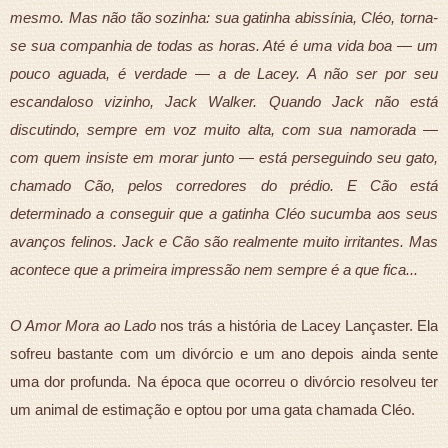
mesmo. Mas não tão sozinha: sua gatinha abissínia, Cléo, torna-
se sua companhia de todas as horas. Até é uma vida boa — um
pouco aguada, é verdade — a de Lacey. A não ser por seu
escandaloso vizinho, Jack Walker. Quando Jack não está
discutindo, sempre em voz muito alta, com sua namorada —
com quem insiste em morar junto — está perseguindo seu gato,
chamado Cão, pelos corredores do prédio. E Cão está
determinado a conseguir que a gatinha Cléo sucumba aos seus
avanços felinos. Jack e Cão são realmente muito irritantes. Mas
acontece que a primeira impressão nem sempre é a que fica...
O Amor Mora ao Lado
nos trás a história de Lacey Lançaster. Ela
sofreu bastante com um divórcio e um ano depois ainda sente
uma dor profunda. Na época que ocorreu o divórcio resolveu ter
um animal de estimação e optou por uma gata chamada Cléo.