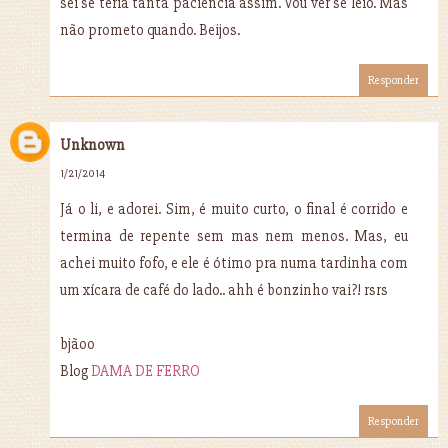
sei se teria tanta paciência assim. Vou ver se leio. Mas
não prometo quando. Beijos.
Responder
Unknown
1/21/2014
Já o li, e adorei. Sim, é muito curto, o final é corrido e
termina de repente sem mas nem menos. Mas, eu
achei muito fofo, e ele é ótimo pra numa tardinha com
um xícara de café do lado.. ahh é bonzinho vai?! rsrs
bjãoo
Blog
DAMA DE FERRO
Responder