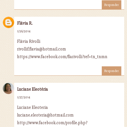
Responder
Flávia R.
1/26/2014
Flávia Rívolli
rivollif.flavia@hotmail.com
https://www.facebook.com/flarivolli?ref=tn_tnmn
Responder
Luciane Eleotéria
1/27/2014
Luciane Eleoteria
luciane.eleoteria@hotmail.com
http://www.facebook.com/profile.php?