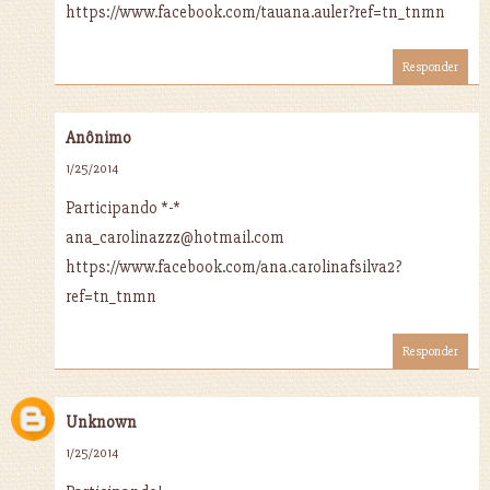
https://www.facebook.com/tauana.auler?ref=tn_tnmn
Responder
Anônimo
1/25/2014
Participando *-*
ana_carolinazzz@hotmail.com
https://www.facebook.com/ana.carolinafsilva2?
ref=tn_tnmn
Responder
Unknown
1/25/2014