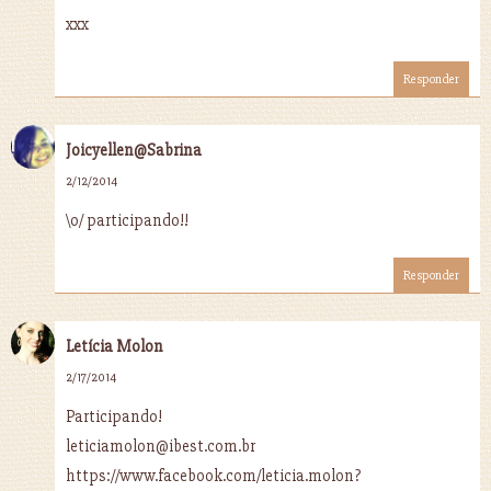
xxx
Responder
Joicyellen@Sabrina
2/12/2014
\o/ participando!!
Responder
Letícia Molon
2/17/2014
Participando!
leticiamolon@ibest.com.br
https://www.facebook.com/leticia.molon?