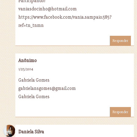
Participando!
vaniasdocinho@hotmail.com
https://www.facebook.com/vania.sampaio.585?
ref=tn_tnmn
Responder
Anônimo
1/25/2014
Gabriela Gomes
gabrielansgomes@gmail.com
Gabriela Gomes
Responder
Daniela Silva