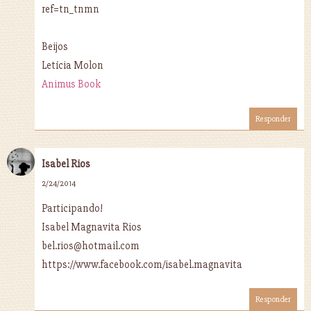
ref=tn_tnmn
Beijos
Letícia Molon
Animus Book
Responder
Isabel Rios
2/24/2014
Participando!
Isabel Magnavita Rios
bel.rios@hotmail.com
https://www.facebook.com/isabel.magnavita
Responder