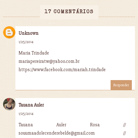
17 COMENTÁRIOS
Unknown
1/25/2014
Maria Trindade
mariapereiratw@yahoo.com.br
https://www.facebook.com/mariah.trindade
Responder
Tauana Auler
1/25/2014
Tauana Auler Rosa //
souumaadolecenderebelde@gmail.com //