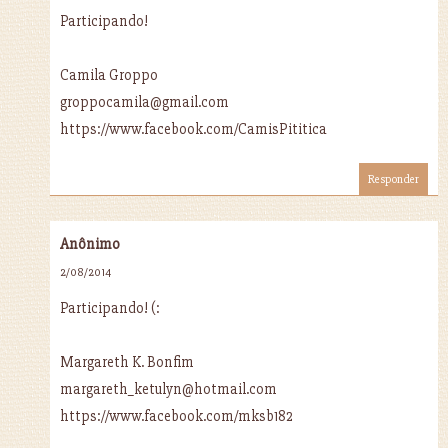
Participando!
Camila Groppo
groppocamila@gmail.com
https://www.facebook.com/CamisPititica
Responder
Anônimo
2/08/2014
Participando! (:
Margareth K. Bonfim
margareth_ketulyn@hotmail.com
https://www.facebook.com/mksb182