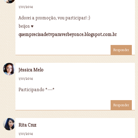
1/01/2014
Adorei a promoção, vou participar! :)
beijos ♥
quemprecisadetvparaverbeyonce.blogspot.com.br
Responder
Jéssica Melo
1/01/2014
Participando *----*
Responder
Rita Cruz
1/01/2014