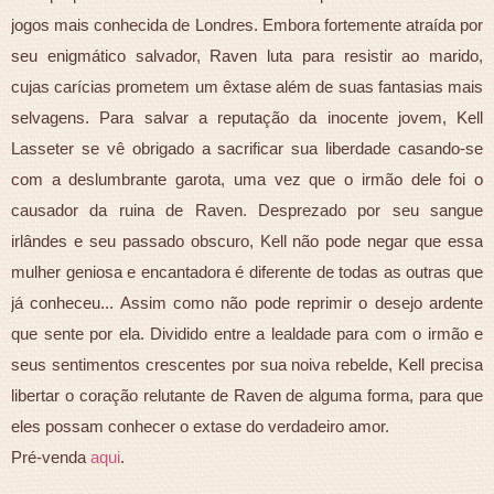
jogos mais conhecida de Londres. Embora fortemente atraída por
seu enigmático salvador, Raven luta para resistir ao marido,
cujas carícias prometem um êxtase além de suas fantasias mais
selvagens. Para salvar a reputação da inocente jovem, Kell
Lasseter se vê obrigado a sacrificar sua liberdade casando-se
com a deslumbrante garota, uma vez que o irmão dele foi o
causador da ruina de Raven. Desprezado por seu sangue
irlândes e seu passado obscuro, Kell não pode negar que essa
mulher geniosa e encantadora é diferente de todas as outras que
já conheceu... Assim como não pode reprimir o desejo ardente
que sente por ela. Dividido entre a lealdade para com o irmão e
seus sentimentos crescentes por sua noiva rebelde, Kell precisa
libertar o coração relutante de Raven de alguma forma, para que
eles possam conhecer o extase do verdadeiro amor.
Pré-venda
aqui
.