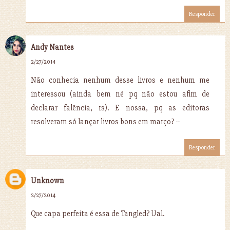
Responder
Andy Nantes
2/27/2014
Não conhecia nenhum desse livros e nenhum me
interessou (ainda bem né pq não estou afim de
declarar falência, rs). E nossa, pq as editoras
resolveram só lançar livros bons em março? --
Responder
Unknown
2/27/2014
Que capa perfeita é essa de Tangled? Ual.