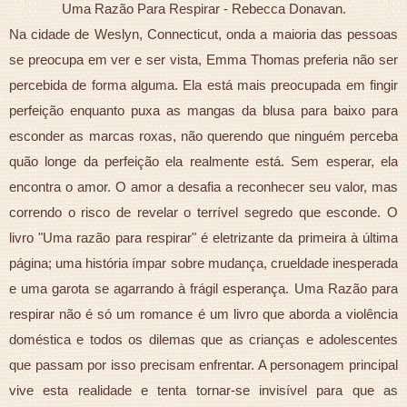
Uma Razão Para Respirar - Rebecca Donavan.
Na cidade de Weslyn, Connecticut, onda a maioria das pessoas
se preocupa em ver e ser vista, Emma Thomas preferia não ser
percebida de forma alguma. Ela está mais preocupada em fingir
perfeição enquanto puxa as mangas da blusa para baixo para
esconder as marcas roxas, não querendo que ninguém perceba
quão longe da perfeição ela realmente está. Sem esperar, ela
encontra o amor. O amor a desafia a reconhecer seu valor, mas
correndo o risco de revelar o terrível segredo que esconde. O
livro "Uma razão para respirar" é eletrizante da primeira à última
página; uma história ímpar sobre mudança, crueldade inesperada
e uma garota se agarrando à frágil esperança. Uma Razão para
respirar não é só um romance é um livro que aborda a violência
doméstica e todos os dilemas que as crianças e adolescentes
que passam por isso precisam enfrentar. A personagem principal
vive esta realidade e tenta tornar-se invisível para que as