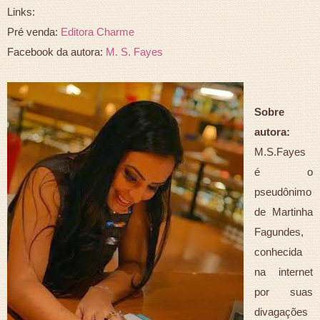
Links:
Pré venda:
Editora Charme
Facebook da autora:
M. S. Fayes
Sobre
autora:
M.S.Fayes
é o
pseudônimo
de Martinha
Fagundes,
conhecida
na internet
por suas
divagações