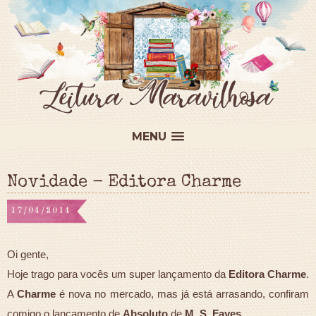
MENU
Novidade - Editora Charme
17/04/2014
Oi gente,
Hoje trago para vocês um super lançamento da
Editora Charme
.
A
Charme
é nova no mercado, mas já está arrasando, confiram
comigo o lançamento de
Absoluto
de
M. S. Fayes
.