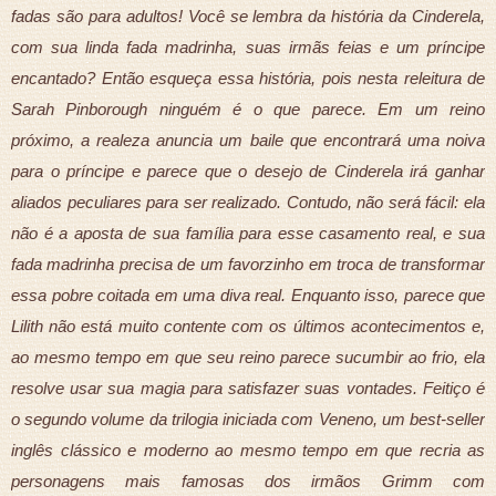
fadas são para adultos! Você se lembra da história da Cinderela,
com sua linda fada madrinha, suas irmãs feias e um príncipe
encantado? Então esqueça essa história, pois nesta releitura de
Sarah Pinborough ninguém é o que parece. Em um reino
próximo, a realeza anuncia um baile que encontrará uma noiva
para o príncipe e parece que o desejo de Cinderela irá ganhar
aliados peculiares para ser realizado. Contudo, não será fácil: ela
não é a aposta de sua família para esse casamento real, e sua
fada madrinha precisa de um favorzinho em troca de transformar
essa pobre coitada em uma diva real. Enquanto isso, parece que
Lilith não está muito contente com os últimos acontecimentos e,
ao mesmo tempo em que seu reino parece sucumbir ao frio, ela
resolve usar sua magia para satisfazer suas vontades. Feitiço é
o segundo volume da trilogia iniciada com Veneno, um best-seller
inglês clássico e moderno ao mesmo tempo em que recria as
personagens mais famosas dos irmãos Grimm com