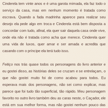
Cinderela tem vinte anos e é uma garota mimada, ela faz todo o
serviço da casa, mas em nenhum momento é tratada como
escrava. Quando a fada madrinha aparece para realizar seu
desejo ela pede algo em troca e Cinderela está bem disposta a
concordar com tudo, afinal, ela quer sair daquela casa onde vive,
onde ela não é tratada como acha que merece. Cinderela quer
uma vida de luxos, quer amar e ser amada e acredita que
casando com o príncipe ela terá tudo isso.
Feitiço
nos trás quase todos os personagens do livro anterior e
eu gostei disso, as histórias deles se cruzam e se entrelaçam, o
que não gostei muito foi de como acabou para todos. Eu
esperava mais dos personagens, não sei como explicar, mas
parece que foi tudo tão superficial, tão rápido. Meu personagem
favorito no outro livro também deu as caras neste, o Caçador, ele
está em sua melhor forma, mas não gostei nenhum pouco das