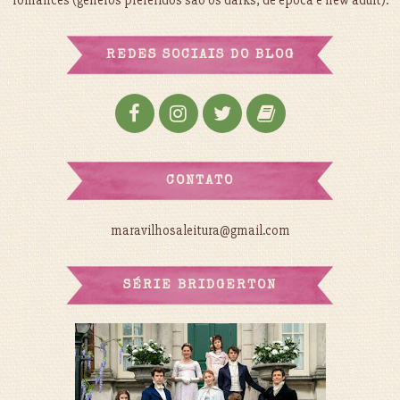
romances (gêneros preferidos são os darks, de época e new adult).
REDES SOCIAIS DO BLOG
CONTATO
maravilhosaleitura@gmail.com
SÉRIE BRIDGERTON