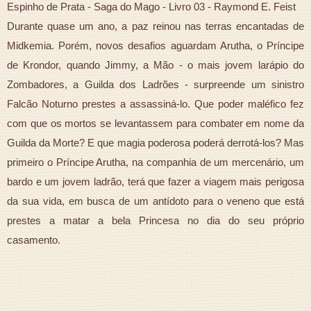
Espinho de Prata - Saga do Mago - Livro 03 - Raymond E. Feist
Durante quase um ano, a paz reinou nas terras encantadas de
Midkemia. Porém, novos desafios aguardam Arutha, o Príncipe
de Krondor, quando Jimmy, a Mão - o mais jovem larápio do
Zombadores, a Guilda dos Ladrões - surpreende um sinistro
Falcão Noturno prestes a assassiná-lo. Que poder maléfico fez
com que os mortos se levantassem para combater em nome da
Guilda da Morte? E que magia poderosa poderá derrotá-los? Mas
primeiro o Príncipe Arutha, na companhia de um mercenário, um
bardo e um jovem ladrão, terá que fazer a viagem mais perigosa
da sua vida, em busca de um antídoto para o veneno que está
prestes a matar a bela Princesa no dia do seu próprio
casamento.