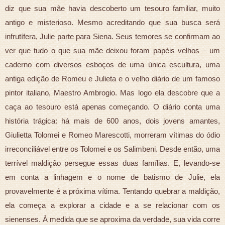
diz que sua mãe havia descoberto um tesouro familiar, muito
antigo e misterioso. Mesmo acreditando que sua busca será
infrutífera, Julie parte para Siena. Seus temores se confirmam ao
ver que tudo o que sua mãe deixou foram papéis velhos – um
caderno com diversos esboços de uma única escultura, uma
antiga edição de Romeu e Julieta e o velho diário de um famoso
pintor italiano, Maestro Ambrogio. Mas logo ela descobre que a
caça ao tesouro está apenas começando. O diário conta uma
história trágica: há mais de 600 anos, dois jovens amantes,
Giulietta Tolomei e Romeo Marescotti, morreram vítimas do ódio
irreconciliável entre os Tolomei e os Salimbeni. Desde então, uma
terrível maldição persegue essas duas famílias. E, levando-se
em conta a linhagem e o nome de batismo de Julie, ela
provavelmente é a próxima vítima. Tentando quebrar a maldição,
ela começa a explorar a cidade e a se relacionar com os
sienenses. À medida que se aproxima da verdade, sua vida corre