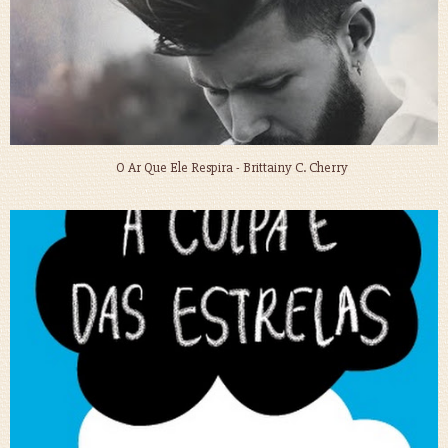
O Ar Que Ele Respira - Brittainy C. Cherry