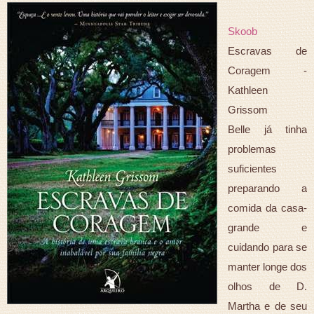
Skoob
Escravas de
Coragem -
Kathleen
Grissom
Belle já tinha
problemas
suficientes
preparando a
comida da casa-
grande e
cuidando para se
manter longe dos
olhos de D.
Martha e de seu