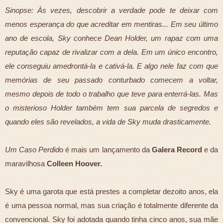
Sinopse: Às vezes, descobrir a verdade pode te deixar com
menos esperança do que acreditar em mentiras... Em seu último
ano de escola, Sky conhece Dean Holder, um rapaz com uma
reputação capaz de rivalizar com a dela. Em um único encontro,
ele conseguiu amedrontá-la e cativá-la. E algo nele faz com que
memórias de seu passado conturbado comecem a voltar,
mesmo depois de todo o trabalho que teve para enterrá-las. Mas
o misterioso Holder também tem sua parcela de segredos e
quando eles são revelados, a vida de Sky muda drasticamente.
Um Caso Perdid
o é mais um lançamento da
Galera Record
e da
maravilhosa
Colleen Hoover.
Sky é uma garota que está prestes a completar dezoito anos, ela
é uma pessoa normal, mas sua criação é totalmente diferente da
convencional. Sky foi adotada quando tinha cinco anos, sua mãe