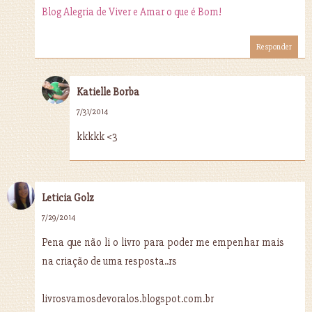
Blog Alegria de Viver e Amar o que é Bom!
Responder
Katielle Borba
7/31/2014
kkkkk <3
Leticia Golz
7/29/2014
Pena que não li o livro para poder me empenhar mais
na criação de uma resposta..rs
livrosvamosdevoralos.blogspot.com.br