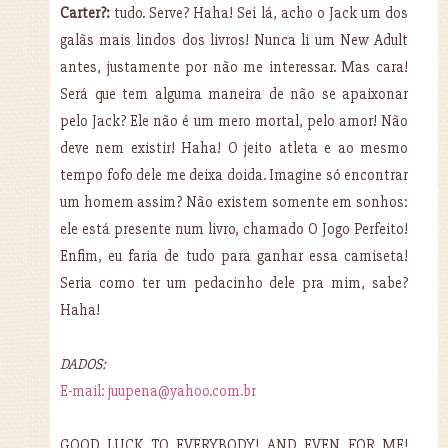
Carter?:
tudo. Serve? Haha! Sei lá, acho o Jack um dos
galãs mais lindos dos livros! Nunca li um New Adult
antes, justamente por não me interessar. Mas cara!
Será que tem alguma maneira de não se apaixonar
pelo Jack? Ele não é um mero mortal, pelo amor! Não
deve nem existir! Haha! O jeito atleta e ao mesmo
tempo fofo dele me deixa doida. Imagine só encontrar
um homem assim? Não existem somente em sonhos:
ele está presente num livro, chamado O Jogo Perfeito!
Enfim, eu faria de tudo para ganhar essa camiseta!
Seria como ter um pedacinho dele pra mim, sabe?
Haha!
DADOS:
E-mail: juupena@yahoo.com.br
GOOD LUCK TO EVERYBODY! AND EVEN FOR ME!