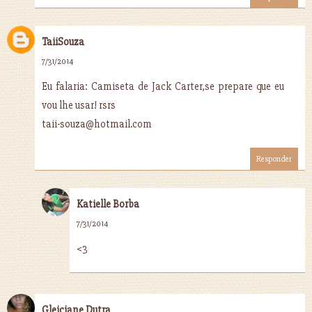
TaiiSouza
7/31/2014
Eu falaria: Camiseta de Jack Carter,se prepare que eu
vou lhe usar! rsrs
taii-souza@hotmail.com
Responder
Katielle Borba
7/31/2014
<3
Gleiciane Dutra