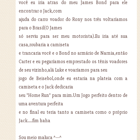
você eu iria atras do meu James Bond para ele
encontrar o Jack,com
ajuda do carro voador do Rony nos três voltaríamos
para o Brasil(O James
só serviu para ser meu motorista).Eu iria até sua
casa,roubaria a camiseta
e trancaria você e o Bond no armário de Narnia,então
Carter e eu pegaríamos emprestado os tênis voadores
de seu vizinho,alá Luke e voaríamos para seu
jogo de Beisebol,onde eu estaria na plateia com a
camiseta e o Jack dedicaria
seu "Home Run" para mim.Um Jogo perfeito dentro de
uma aventura perfeita
e no final eu teria tanto a camiseta como o próprio
Jack.....fim haha
Sou meio maluca ^---^