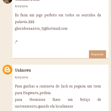
8/02/2014
Eu faria um jogo perfeito em todos os sentidos da
palavra..kkk
gleicidossantos_15@hotmail.com
;*
Responder
Unknown
8/05/2014
Para ganhar a camiseta do Jack eu pegaria um trem
para Hogwarts,pediria
para Hermione fazer um feitiço de
rastreamento,quando ela localizasse