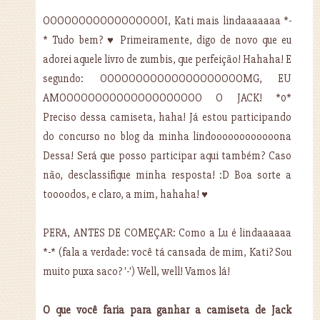
OOOOOOOOOOOOOOOOOI, Kati mais lindaaaaaaa *-
* Tudo bem? ♥ Primeiramente, digo de novo que eu
adorei aquele livro de zumbis, que perfeição! Hahaha! E
segundo: OOOOOOOOOOOOOOOOOOOOMG, EU
AMOOOOOOOOOOOOOOOOOOOO O JACK! *0*
Preciso dessa camiseta, haha! Já estou participando
do concurso no blog da minha lindoooooooooooona
Dessa! Será que posso participar aqui também? Caso
não, desclassifique minha resposta! :D Boa sorte a
toooodos, e claro, a mim, hahaha! ♥
PERA, ANTES DE COMEÇAR: Como a Lu é lindaaaaaa
*-* (fala a verdade: você tá cansada de mim, Kati? Sou
muito puxa saco? '-') Well, well! Vamos lá!
O que você faria para ganhar a camiseta de Jack