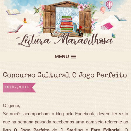
MENU
Concurso Cultural O Jogo Perfeito
28/07/2014
Oi gente,
Se vocês acompanham o blog pelo Facebook, devem ter visto
que na semana passada recebemos uma camiseta referente ao
livro
O Jogo Perfeito
de
J. Sterling
e
Faro Editorial
. O