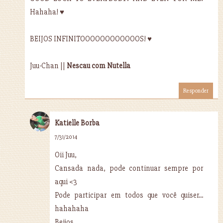
Hahaha! ♥
BEIJOS INFINITOOOOOOOOOOOOS! ♥
Juu-Chan ||
Nescau com Nutella
Responder
Katielle Borba
7/31/2014
Oii Juu,
Cansada nada, pode continuar sempre por
aqui <3
Pode participar em todos que você quiser...
hahahaha
Beijos