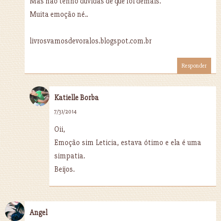
Mas não tenho dúvidas de que foi demais.
Muita emoção né..
livrosvamosdevoralos.blogspot.com.br
Responder
Katielle Borba
7/31/2014
Oii,
Emoção sim Leticia, estava ótimo e ela é uma
simpatia.
Beijos.
Angel