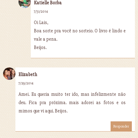
Katielle Borba
7/31/2014
Oi Lais,
Boa sorte pra você no sorteio. O livro é lindo e
vale a pena.
Beijos.
Elizabeth
7/29/2014
Amei. Eu queria muito ter ido, mas infelizmente não
deu. Fica pra próxima. mais adorei as fotos e os
mimos que vi aqui. Beijos.
Responder