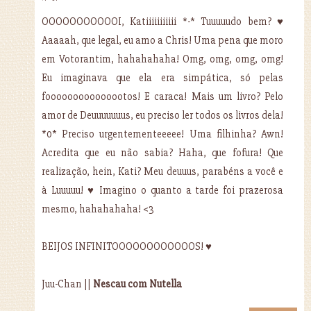
OOOOOOOOOOOI, Katiiiiiiiiiii *-* Tuuuuudo bem? ♥
Aaaaah, que legal, eu amo a Chris! Uma pena que moro
em Votorantim, hahahahaha! Omg, omg, omg, omg!
Eu imaginava que ela era simpática, só pelas
fooooooooooooootos! E caraca! Mais um livro? Pelo
amor de Deuuuuuuus, eu preciso ler todos os livros dela!
*0* Preciso urgentementeeeee! Uma filhinha? Awn!
Acredita que eu não sabia? Haha, que fofura! Que
realização, hein, Kati? Meu deuuus, parabéns a você e
à Luuuuu! ♥ Imagino o quanto a tarde foi prazerosa
mesmo, hahahahaha! <3
BEIJOS INFINITOOOOOOOOOOOOS! ♥
Juu-Chan ||
Nescau com Nutella