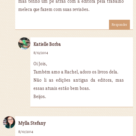
mas tenho um pé atrás com a editora pela trabalho
meleca que fazem com suas revisões.
Responder
Katielle Borba
8/12/2014
Oi Jois,
Também amo a Rachel, adoro os livros dela.
Não li as edições antigas da editora, mas
essas atuais estão bem boas.
Beijos.
Mylla Stefany
8/10/2014