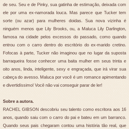
de seu. Seu e de Pinky, sua gatinha de estimação, deixada com
ele por uma ex-namorada louca. Mas parece que Tucker tem
sorte (ou azar) para mulheres doidas. Sua nova vizinha é
ninguém menos que Lily Brooks, ou, a Maluca Lily Darlington,
famosa na cidade pelos excessos do passado, como quando
entrou com o carro dentro do escritório do ex-marido cretino.
Fofocas à parte, Tucker não imaginou que no lugar da suposta
barraqueira fosse conhecer uma baita mulher em seus trinta e
oito anos, linda, inteligente, sexy e engraçada, que irá virar sua
cabeça do avesso. Maluca por você é um romance apimentando
e divertidíssimo! Você não vai conseguir parar de ler!
Sobre a autora.
RACHEL GIBSON descobriu seu talento como escritora aos 16
anos, quando saiu com o carro do pai e bateu em um barranco.
Quando seus pais chegaram contou uma história tão real, que