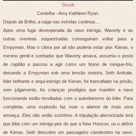
Skoob
Centelha - Amy Kathleen Ryan.
Depois de Brilho, a saga nas estrelas continua…
Após uma fuga desesperada da nave inimiga, Waverly e as
outras meninas sequestradas conseguiram voltar para a
Empyrean. Mas o clima por ali não poderia estar pior. Kieran, o
menino gentil e sonhador que Waverly amava, assumiu o posto
de capitão e passou a agir como um tirano de sangue-frio,
deixando a Empyrean sob uma tensão sinistra. Seth Ardvale,
líder brilhante e arqui-inimigo de Kieran, foi trancafiado na prisão,
sem julgamento. As crianças prodígios que mantêm a nave
funcionando estão revoltadas com o autoritarismo do líder. Para
completar, uma explosão faz soar o alarme de mais uma
ameaça. Eles não estão sozinhos. A tripulação aterrorizada terá
que lidar com um inimigo pior do que a New Horizon, ou o delírio
de Kieran. Seth descobre um passageiro clandestino na nave,