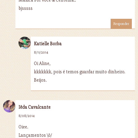
Maluca Por Você & Centelha..
bjsssss
Responder
Katielle Borba
8/11/2014
Oi Aline,
kkkkkkk, pois é temos guardar muito dinheiro.
Beijos.
Iêda Cavalcante
8/08/2014
Oiee.
Lançamentos \õ/