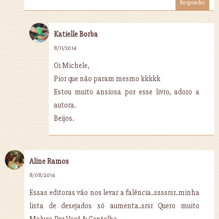
Responder
Katielle Borba
8/11/2014
Oi Michele,
Pior que não param mesmo kkkkk
Estou muito ansiosa por esse livro, adoro a
autora.
Beijos.
Aline Ramos
8/08/2014
Essas editoras vão nos levar a falência..ssssrsr..minha
lista de desejados só aumenta..srsr Quero muito