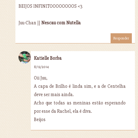
BEIJOS INFINITOOOOOOOOS <3
Juu-Chan ||
Nescau com Nutella
Responder
Katielle Borba
8/12/2014
Oii Juu,
A capa de Brilho é linda sim, e a de Centelha
deve ser mais ainda.
Acho que todas as meninas estão esperando
por esse da Rachel, ela é diva.
Beijos