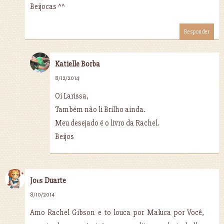
Beijocas ^^
Responder
Katielle Borba
8/12/2014
Oi Larissa,
Também não li Brilho ainda.
Meu desejado é o livro da Rachel.
Beijos
Joιѕ Duarte
8/10/2014
Amo Rachel Gibson e to louca por Maluca por Você,