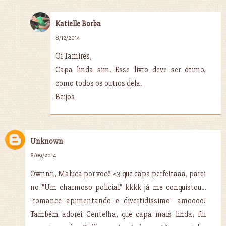
Katielle Borba
8/12/2014
Oi Tamires,
Capa linda sim. Esse livro deve ser ótimo,
como todos os outros dela.
Beijos
Unknown
8/09/2014
Ownnn, Maluca por você <3 que capa perfeitaaa, parei
no "Um charmoso policial" kkkk já me conquistou...
"romance apimentando e divertidíssimo" amoooo!
Também adorei Centelha, que capa mais linda, fui