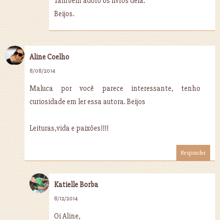
Também adoro os livros dela.
Beijos.
Aline Coelho
8/08/2014
Maluca por você parece interessante, tenho
curiosidade em ler essa autora. Beijos
Leituras,vida e paixões!!!!
Responder
Katielle Borba
8/12/2014
Oi Aline,