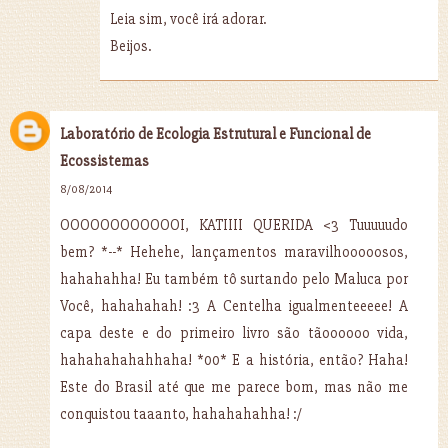
Leia sim, você irá adorar.
Beijos.
Laboratório de Ecologia Estrutural e Funcional de
Ecossistemas
8/08/2014
OOOOOOOOOOOOI, KATIIII QUERIDA <3 Tuuuuudo
bem? *--* Hehehe, lançamentos maravilhooooosos,
hahahahha! Eu também tô surtando pelo Maluca por
Você, hahahahah! :3 A Centelha igualmenteeeee! A
capa deste e do primeiro livro são tãoooooo vida,
hahahahahahhaha! *00* E a história, então? Haha!
Este do Brasil até que me parece bom, mas não me
conquistou taaanto, hahahahahha! :/