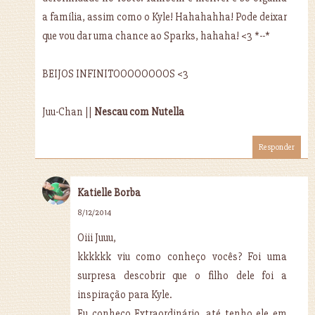
a família, assim como o Kyle! Hahahahha! Pode deixar
que vou dar uma chance ao Sparks, hahaha! <3 *--*
BEIJOS INFINITOOOOOOOOS <3
Juu-Chan ||
Nescau com Nutella
Responder
Katielle Borba
8/12/2014
Oiii Juuu,
kkkkkk viu como conheço vocês? Foi uma
surpresa descobrir que o filho dele foi a
inspiração para Kyle.
Eu conheço Extraordinário, até tenho ele em