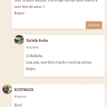
bem tocante mesmo, e acho que vou dar uma chance a
esse livro do autor :)
Beijos!
Responder
Katielle Borba
8/15/2014
Oi Rafaela,
Leia sim, esse livro é lindo e você irá adorar.
Beijos.
RUDYNALVA
8/14/2014
Kati!