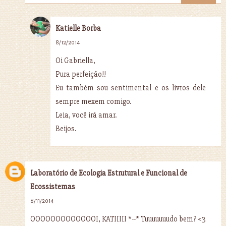
Katielle Borba
8/12/2014
Oi Gabriella,
Pura perfeição!!
Eu também sou sentimental e os livros dele
sempre mexem comigo.
Leia, você irá amar.
Beijos.
Laboratório de Ecologia Estrutural e Funcional de
Ecossistemas
8/11/2014
OOOOOOOOOOOOOI, KATIIIII *--* Tuuuuuuudo bem? <3