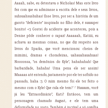
Aaaah, sabe, eu detestava o Nicholas! Mas este livro
fez com que eu admirasse a escrita dele e seus livros,
suhsuahsushuhas! Esse livro, por ser a história de um
garoto "deficiente" inspirado no filho dele, é suuuuper
bonito! <3 Gostei do acidente que aconteceu, pois a
Denise pôde conhecer o rapaz! Aaaaaah, Katiiii, eu
achava as mesmas coisas, no que diz respeito aos
livros do Sparks, que você mencionou: cheios de
mimimi, dramas e choradeiras, uahauahauahuas!
Noooossa, "os demônios do Kyle", hahahahah! Que
barbaridade, hahaha! Uma pena ele ser assim!
Maaaas até entendo, justamente por ele ter sofrido no
passado, haha :3 O ruim mesmo foi ele ter feito o
mesmo com o Kyle! Que cula ele tem? '-' Huuuum, você
já leu "Extraordinário", Kati? Entãooo, tem um
personagem chamado August, e ele tem uma
deformidade no rosto. Também é incrível e só orgulha