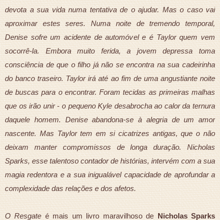
devota a sua vida numa tentativa de o ajudar. Mas o caso vai
aproximar estes seres. Numa noite de tremendo temporal,
Denise sofre um acidente de automóvel e é Taylor quem vem
socorrê-la. Embora muito ferida, a jovem depressa toma
consciência de que o filho já não se encontra na sua cadeirinha
do banco traseiro. Taylor irá até ao fim de uma angustiante noite
de buscas para o encontrar. Foram tecidas as primeiras malhas
que os irão unir - o pequeno Kyle desabrocha ao calor da ternura
daquele homem. Denise abandona-se à alegria de um amor
nascente. Mas Taylor tem em si cicatrizes antigas, que o não
deixam manter compromissos de longa duração. Nicholas
Sparks, esse talentoso contador de histórias, intervém com a sua
magia redentora e a sua inigualável capacidade de aprofundar a
complexidade das relações e dos afetos.
O Resgate
é mais um livro maravilhoso de
Nicholas Sparks