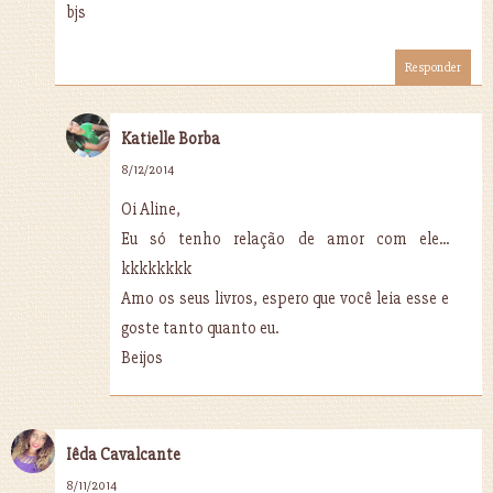
bjs
Responder
Katielle Borba
8/12/2014
Oi Aline,
Eu só tenho relação de amor com ele...
kkkkkkkk
Amo os seus livros, espero que você leia esse e
goste tanto quanto eu.
Beijos
Iêda Cavalcante
8/11/2014