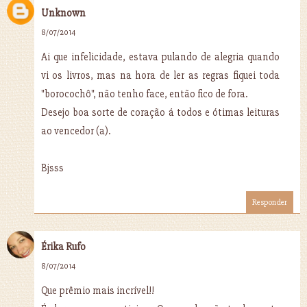
Unknown
8/07/2014
Ai que infelicidade, estava pulando de alegria quando
vi os livros, mas na hora de ler as regras fiquei toda
"borocochô", não tenho face, então fico de fora.
Desejo boa sorte de coração á todos e ótimas leituras
ao vencedor (a).
Bjsss
Responder
Érika Rufo
8/07/2014
Que prêmio mais incrível!!