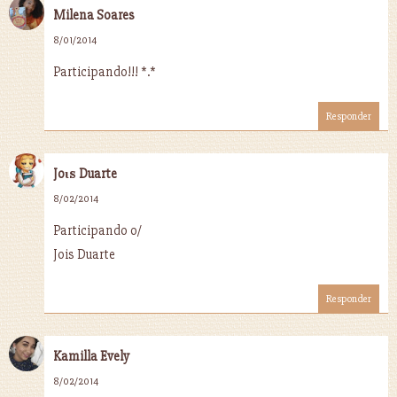
Milena Soares
8/01/2014
Participando!!! *.*
Responder
Joιѕ Duarte
8/02/2014
Participando o/
Jois Duarte
Responder
Kamilla Evely
8/02/2014