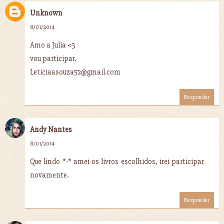
Unknown
8/01/2014
Amo a Julia <3
vou participar.
Leticiaasouza52@gmail.com
Responder
Andy Nantes
8/01/2014
Que lindo *-* amei os livros escolhidos, irei participar
novamente.
Responder