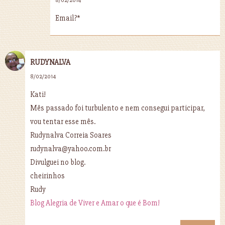
8/02/2014
Email?*
RUDYNALVA
8/02/2014
Kati!
Mês passado foi turbulento e nem consegui participar,
vou tentar esse mês.
Rudynalva Correia Soares
rudynalva@yahoo.com.br
Divulguei no blog.
cheirinhos
Rudy
Blog Alegria de Viver e Amar o que é Bom!