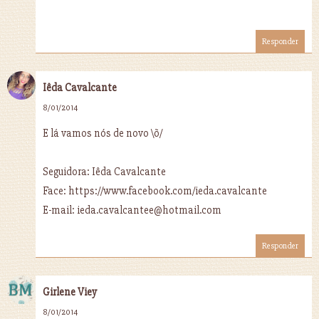
Responder
Iêda Cavalcante
8/01/2014
E lá vamos nós de novo \õ/
Seguidora: Iêda Cavalcante
Face: https://www.facebook.com/ieda.cavalcante
E-mail: ieda.cavalcantee@hotmail.com
Responder
Girlene Viey
8/01/2014