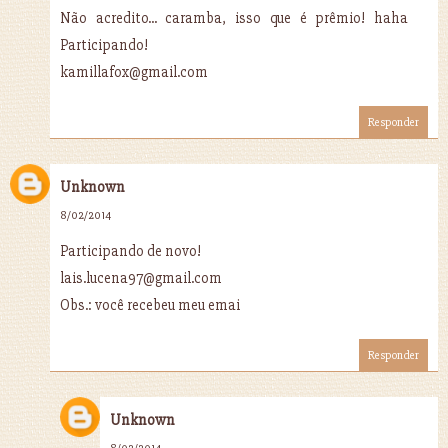
Não acredito... caramba, isso que é prêmio! haha
Participando!
kamillafox@gmail.com
Responder
Unknown
8/02/2014
Participando de novo!
lais.lucena97@gmail.com
Obs.: você recebeu meu emai
Responder
Unknown