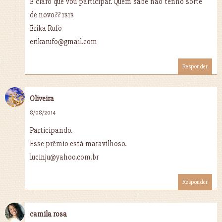
É claro que vou participar. Quem sabe não tenho sorte
de novo?? rsrs
Érika Rufo
erikarufo@gmail.com
Responder
Oliveira
8/08/2014
Participando.
Esse prêmio está maravilhoso.
lucinju@yahoo.com.br
Responder
camila rosa