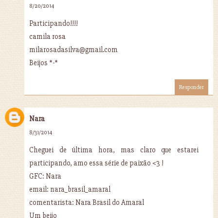
8/20/2014
Participando!!!!
camila rosa
milarosadasilva@gmail.com
Beijos *-*
Responder
Nara
8/31/2014
Cheguei de última hora, mas claro que estarei
participando, amo essa série de paixão <3 !
GFC: Nara
email: nara_brasil_amaral
comentarista: Nara Brasil do Amaral
Um beijo