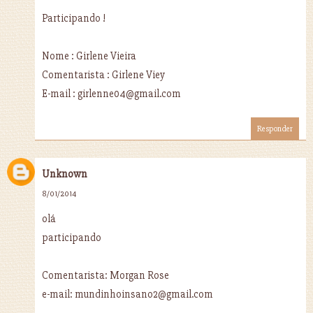
Participando !
Nome : Girlene Vieira
Comentarista : Girlene Viey
E-mail : girlenne04@gmail.com
Responder
Unknown
8/01/2014
olá
participando
Comentarista: Morgan Rose
e-mail: mundinhoinsano2@gmail.com