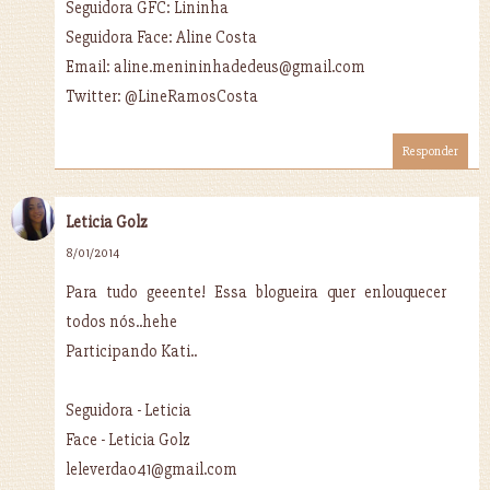
Seguidora GFC: Lininha
Seguidora Face: Aline Costa
Email: aline.menininhadedeus@gmail.com
Twitter: @LineRamosCosta
Responder
Leticia Golz
8/01/2014
Para tudo geeente! Essa blogueira quer enlouquecer
todos nós..hehe
Participando Kati..
Seguidora - Leticia
Face - Leticia Golz
leleverdao41@gmail.com