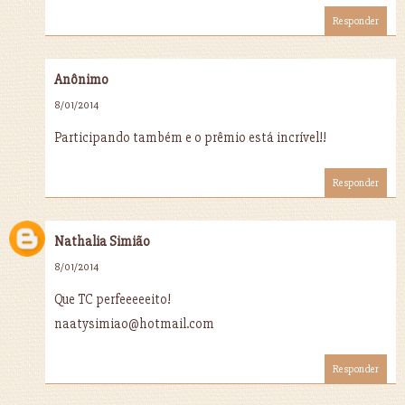
Responder
Anônimo
8/01/2014
Participando também e o prêmio está incrível!!
Responder
Nathalia Simião
8/01/2014
Que TC perfeeeeeito!
naatysimiao@hotmail.com
Responder