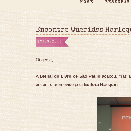
HOME
RESENHAS
Encontro Queridas Harleq
17/09/2014
Oi gente,
A
Bienal do Livro
de
São Paulo
acabou, mas ain
encontro promovido pela
Editora Harlquin
.