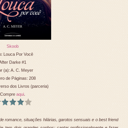
Skoob
o: Louca Por Você
After Darke #1
r (a): A. C. Meyer
o de Páginas: 208
verso dos Livros (parceria)
Compre
aqui
.
e romance, situações hilárias, garotos sensuais e o best friend
ie tem dois grandes sonhos: cantar profissionalmente e fazer