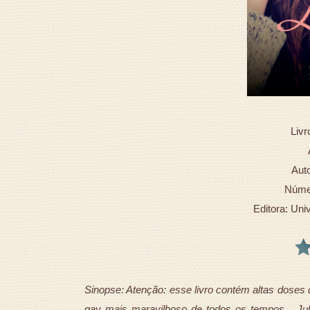
Livr
Auto
Númer
Editora: Uni
Sinopse: Atenção: esse livro contém altas doses d
gay mais maravilhoso de todos os tempos... Jul