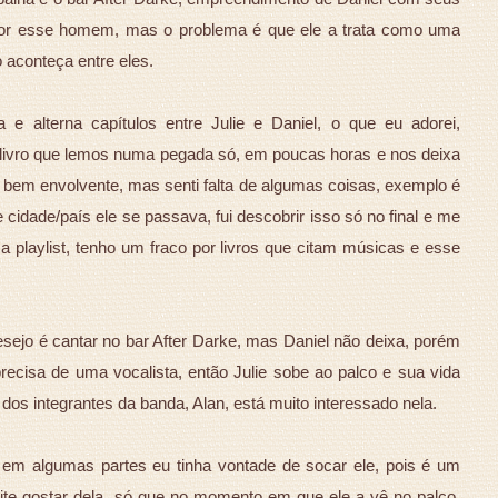
 por esse homem, mas o problema é que ele a trata como uma
 aconteça entre eles.
e alterna capítulos entre Julie e Daniel, o que eu adorei,
de livro que lemos numa pegada só, em poucas horas e nos deixa
 bem envolvente, mas senti falta de algumas coisas, exemplo é
cidade/país ele se passava, fui descobrir isso só no final e me
 a playlist, tenho um fraco por livros que citam músicas e esse
desejo é cantar no bar After Darke, mas Daniel não deixa, porém
recisa de uma vocalista, então Julie sobe ao palco e sua vida
s integrantes da banda, Alan, está muito interessado nela.
e em algumas partes eu tinha vontade de socar ele, pois é um
te gostar dela, só que no momento em que ele a vê no palco,