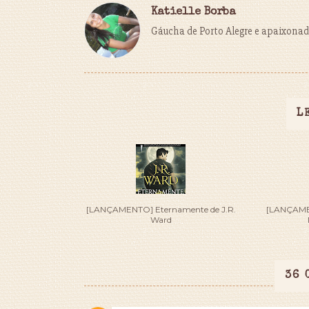
Katielle Borba
Gáucha de Porto Alegre e apaixonada
L
[LANÇAMENTO] Eternamente de J.R.
[LANÇAMEN
Ward
36 