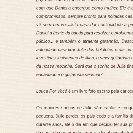
com que Daniel a enxergue como mulher. Ele é o
compromissos, sempre pronto para noitadas cas
vê sem um vocalista para dar continuidade à p
Daniel à frente da banda para resolver o problem
público... e também o atraente garanhão. Desc
autoridade para tirar Julie dos holofotes e dar
investidas insistentes de Alan, o sexy guitarrist
da nossa mocinha. Será que o sonho de Julie fina
encantado é o guitarrista sensual?
Louca Por Você
é um livro fofo escrito pela cario
Os maiores sonhos de Julie são: cantar e conqu
pequena. Julie perdeu os pais cedo e a família 
durante anos, até o dia em que decidiu ter sua p
da casa do seu grande amor e o local que ela tr