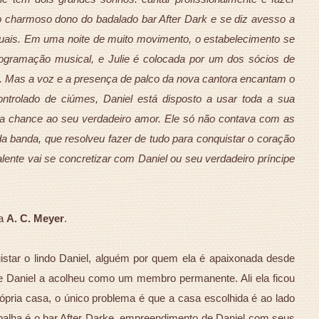
 charmoso dono do badalado bar After Dark e se diz avesso a
uais. Em uma noite de muito movimento, o estabelecimento se
rogramação musical, e Julie é colocada por um dos sócios de
a. Mas a voz e a presença de palco da nova cantora encantam o
ontrolado de ciúmes, Daniel está disposto a usar toda a sua
 uma chance ao seu verdadeiro amor. Ele só não contava com as
a da banda, que resolveu fazer de tudo para conquistar o coração
lente vai se concretizar com Daniel ou seu verdadeiro príncipe
ca
A. C. Meyer
.
istar o lindo Daniel, alguém por quem ela é apaixonada desde
de Daniel a acolheu como um membro permanente. Ali ela ficou
rópria casa, o único problema é que a casa escolhida é ao lado
abalha é o bar After Darke, empreendimento de Daniel com seus