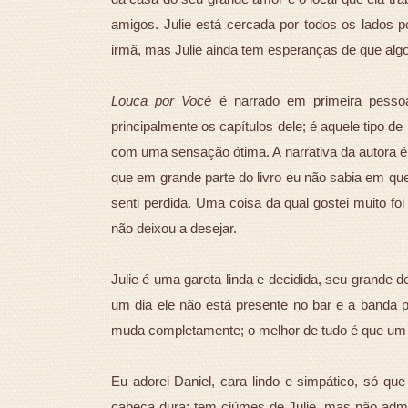
amigos. Julie está cercada por todos os lados
irmã, mas Julie ainda tem esperanças de que algo
Louca por Você
é narrado em primeira pessoa 
principalmente os capítulos dele; é aquele tipo 
com uma sensação ótima. A narrativa da autora é
que em grande parte do livro eu não sabia em que 
senti perdida. Uma coisa da qual gostei muito foi
não deixou a desejar.
Julie é uma garota linda e decidida, seu grande 
um dia ele não está presente no bar e a banda p
muda completamente; o melhor de tudo é que um do
Eu adorei Daniel, cara lindo e simpático, só qu
cabeça dura; tem ciúmes de Julie, mas não admi