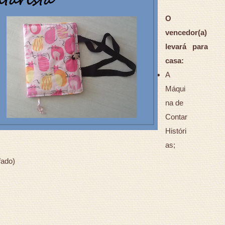
O
vencedor(a)
levará para
casa:
A
Máqui
na de
Contar
Históri
as;
fado)