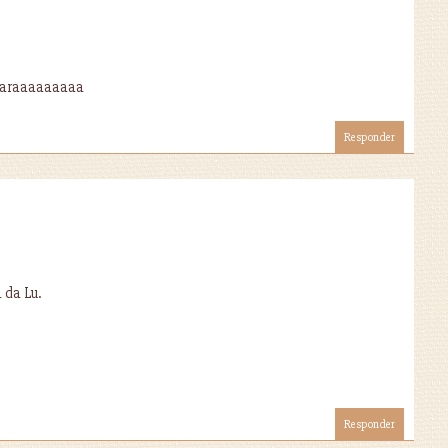
araaaaaaaaa
Responder
 da Lu.
Responder