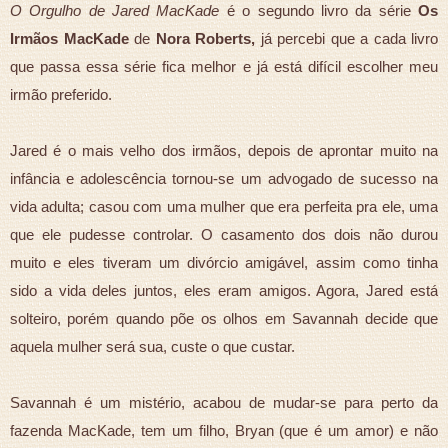
O Orgulho de Jared MacKade
é o segundo livro da série
Os
Irmãos MacKade
de
Nora Roberts,
já percebi que a cada livro
que passa essa série fica melhor e já está difícil escolher meu
irmão preferido.
Jared é o mais velho dos irmãos, depois de aprontar muito na
infância e adolescência tornou-se um advogado de sucesso na
vida adulta; casou com uma mulher que era perfeita pra ele, uma
que ele pudesse controlar. O casamento dos dois não durou
muito e eles tiveram um divórcio amigável, assim como tinha
sido a vida deles juntos, eles eram amigos. Agora, Jared está
solteiro, porém quando põe os olhos em Savannah decide que
aquela mulher será sua, custe o que custar.
Savannah é um mistério, acabou de mudar-se para perto da
fazenda MacKade, tem um filho, Bryan (que é um amor) e não