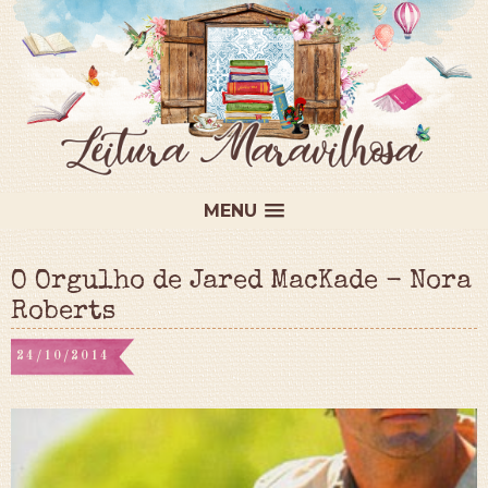
MENU
O Orgulho de Jared MacKade - Nora
Roberts
24/10/2014