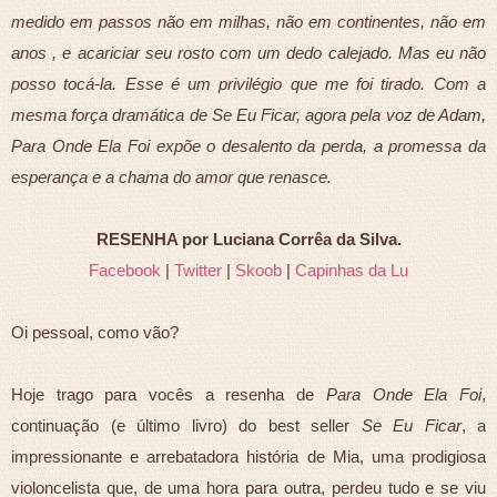
medido em passos não em milhas, não em continentes, não em
anos , e acariciar seu rosto com um dedo calejado. Mas eu não
posso tocá-la. Esse é um privilégio que me foi tirado. Com a
mesma força dramática de Se Eu Ficar, agora pela voz de Adam,
Para Onde Ela Foi expõe o desalento da perda, a promessa da
esperança e a chama do amor que renasce.
RESENHA por Luciana Corrêa da Silva.
Facebook
|
Twitter
|
Skoob
|
Capinhas da Lu
Oi pessoal, como vão?
Hoje trago para vocês a resenha de
Para Onde Ela Foi
,
continuação (e último livro) do best seller
Se Eu Ficar
, a
impressionante e arrebatadora história de Mia, uma prodigiosa
violoncelista que, de uma hora para outra, perdeu tudo e se viu